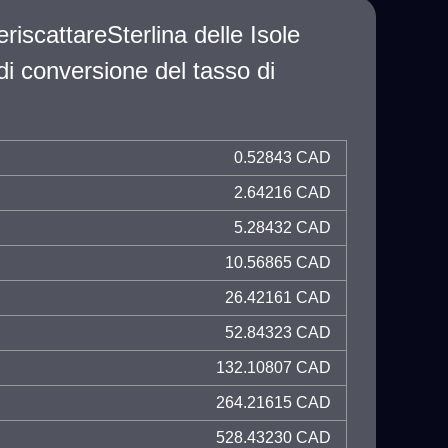
riscattareSterlina delle Isole
di conversione del tasso di
0.52843 CAD
2.64216 CAD
5.28432 CAD
10.56865 CAD
26.42161 CAD
52.84323 CAD
132.10807 CAD
264.21615 CAD
528.43230 CAD