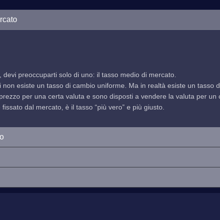
rcato
, devi preoccuparti solo di uno: il tasso medio di mercato.
indi non esiste un tasso di cambio uniforme. Ma in realtà esiste un tasso
prezzo per una certa valuta e sono disposti a vendere la valuta per un ce
issato dal mercato, è il tasso “più vero” e più giusto.
io