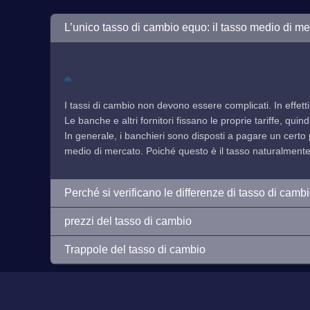
L’unico tasso di cambio equo: il tasso medio di me
I tassi di cambio non devono essere complicati. In effetti
Le banche e altri fornitori fissano le proprie tariffe, qu
In generale, i banchieri sono disposti a pagare un certo 
medio di mercato. Poiché questo è il tasso naturalmente f
Perché si verificano le differenze di tasso di camb
prezzi del tasso di cambio
Trappole del tasso di cambio