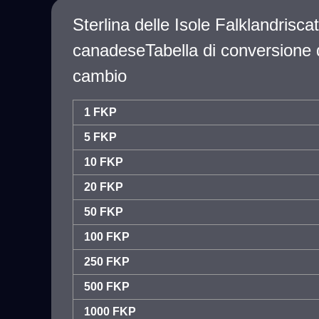
Sterlina delle Isole Falklandrisca
canadeseTabella di conversione d
cambio
1 FKP
5 FKP
10 FKP
20 FKP
50 FKP
100 FKP
250 FKP
500 FKP
1000 FKP