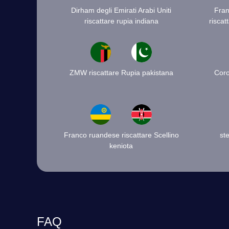
Dirham degli Emirati Arabi Uniti
Fran
riscattare rupia indiana
riscat
ZMW riscattare Rupia pakistana
Coro
Franco ruandese riscattare Scellino
ste
keniota
FAQ