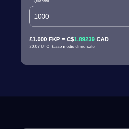
Quantità
£1.000 FKP = C$
1.89239
CAD
20:07 UTC
tasso medio di mercato