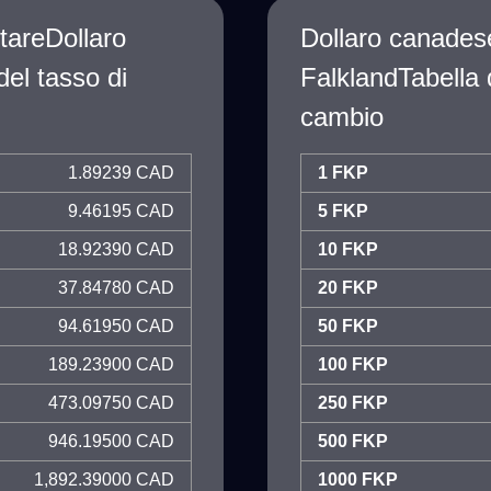
ttareDollaro
Dollaro canadese
el tasso di
FalklandTabella 
cambio
1.89239 CAD
1 FKP
9.46195 CAD
5 FKP
18.92390 CAD
10 FKP
37.84780 CAD
20 FKP
94.61950 CAD
50 FKP
189.23900 CAD
100 FKP
473.09750 CAD
250 FKP
946.19500 CAD
500 FKP
1,892.39000 CAD
1000 FKP