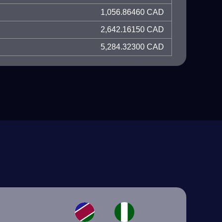
1,056.86460 CAD
2,642.16150 CAD
5,284.32300 CAD