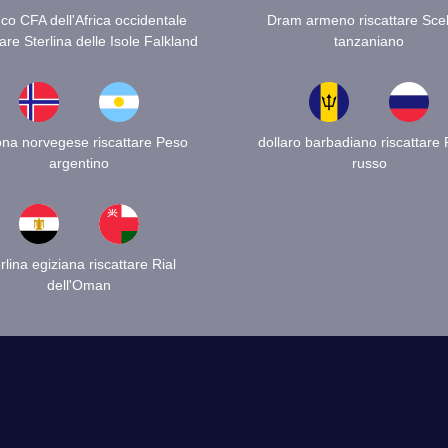
co CFA dell'Africa occidentale
Dram armeno riscattare Scel
tare Sterlina delle Isole Falkland
tanzaniano
na norvegese riscattare Peso
dollaro barbadiano riscattare
argentino
russo
rlina egiziana riscattare Rial
dell'Oman