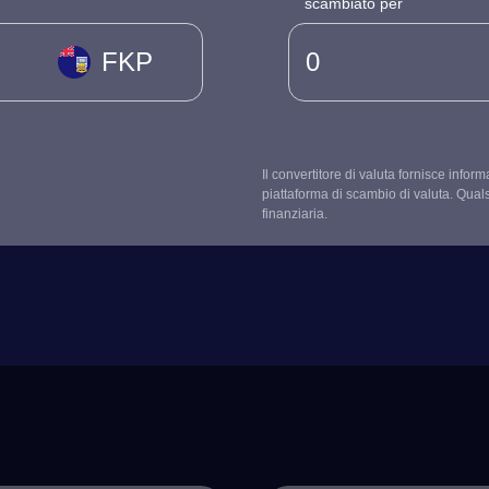
scambiato per
FKP
Il convertitore di valuta fornisce infor
piattaforma di scambio di valuta. Qual
finanziaria.