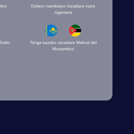
lino
Dollaro namibiano riscattare naira
nigeriana
 Rublo
Tenge kazako riscattare Metical del
Mozambico