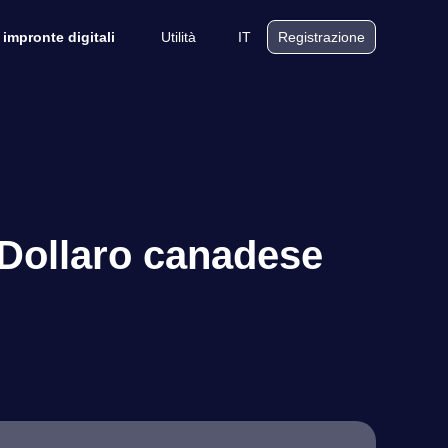
Utilità
IT
 impronte digitali
Registrazione
e Dollaro canadese