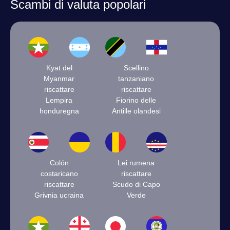
Scambi di valuta popolari
Kyat del
Scellino
Myanmar
tanzaniano
riscattare
riscattare
Lempira
Fiorino delle
honduregna
Antille olandesi
Colón
Lei rumena
costaricano
riscattare
riscattare
Scudo di Capo
Grivnia ucraina
Verde