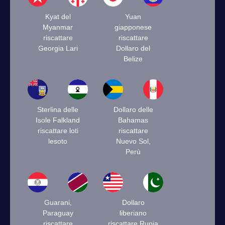
Kyat del
Yuan
Myanmar
giapponese
riscattare
riscattare
Georgia Lari
Dollaro del
Belize
Sterlina delle
Dollaro delle
Isole Falkland
Bahamas
riscattare loti
riscattare
lesoto
Nuevo Sol,
Perù
Guarani,
Dollaro
Paraguay
liberiano
riscattare
riscattare Rupia