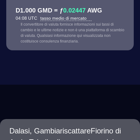
D1.000 GMD = ƒ
0.02447
AWG
04:08 UTC
tasso medio di mercato
Il convertitore di valuta fornisce informazioni sui tassi di
cambio e le ultime notizie e non è una piattaforma di scambio
di valuta. Qualsiasi informazione qui visualizzata non
costituisce consulenza finanziaria.
Dalasi, GambiariscattareFiorino di