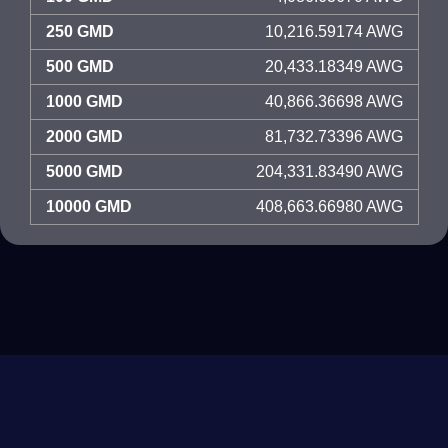
250 GMD
10,216.59174 AWG
500 GMD
20,433.18349 AWG
1000 GMD
40,866.36698 AWG
2000 GMD
81,732.73396 AWG
5000 GMD
204,331.83490 AWG
10000 GMD
408,663.66980 AWG