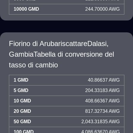
10000 GMD
244.70000 AWG
Fiorino di ArubariscattareDalasi,
GambiaTabella di conversione del
tasso di cambio
1 GMD
40.86637 AWG
5 GMD
204.33183 AWG
10 GMD
408.66367 AWG
20 GMD
817.32734 AWG
50 GMD
2,043.31835 AWG
100 GMD
4,086.63670 AWG