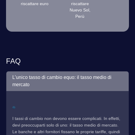
riscattare euro
riscattare
Nuevo Sol,
Perù
FAQ
L’unico tasso di cambio equo: il tasso medio di
mercato
I tassi di cambio non devono essere complicati. In effetti,
devi preoccuparti solo di uno: il tasso medio di mercato.
Le banche e altri fornitori fissano le proprie tariffe, quindi