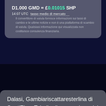
D1.000 GMD = £
0.01015
SHP
14:07 UTC
tasso medio di mercato
Il convertitore di valuta fornisce informazioni sui tassi di
cambio e le ultime notizie e non è una piattaforma di scambio
di valuta. Qualsiasi informazione qui visualizzata non
costituisce consulenza finanziaria.
Dalasi, Gambiariscattaresterlina di