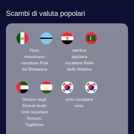
Scambi di valuta popolari
Peso
sterlina
messicano
egiziana
riscattare Pula
riscattare Rafia
del Botswana
delle Maldive
Dirham degli
vinto riscattare
Emirati Arabi
vinto
Uniti riscattare
Somoni,
Tagikistan