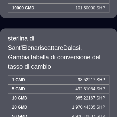
10000 GMD
101.50000 SHP
sterlina di
Sant'ElenariscattareDalasi,
GambiaTabella di conversione del
tasso di cambio
1 GMD
98.52217 SHP
5 GMD
492.61084 SHP
10 GMD
985.22167 SHP
20 GMD
1,970.44335 SHP
50 GMD
4,926.10837 SHP