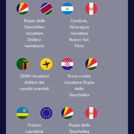
Rupia delle
Cordova,
Seychelles
Nicaragua
riscattare
riscattare
Dollaro
Nuevo Sol,
namibiano
Perù
ZMW riscattare
Kuna croata
dollaro dei
riscattare Rupia
caraibi orientali
delle
Seychelles
Franco
Rupia delle
ruandese
Seychelles