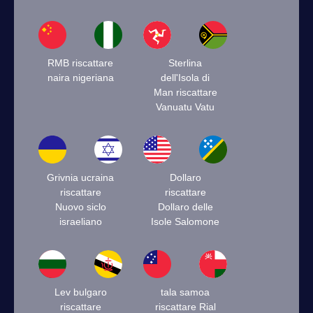
RMB riscattare
Sterlina
naira nigeriana
dell'Isola di
Man riscattare
Vanuatu Vatu
Grivnia ucraina
Dollaro
riscattare
riscattare
Nuovo siclo
Dollaro delle
israeliano
Isole Salomone
Lev bulgaro
tala samoa
riscattare
riscattare Rial