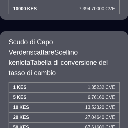
10000 KES
7,394.70000 CVE
Scudo di Capo
VerderiscattareScellino
keniotaTabella di conversione del
tasso di cambio
1 KES
1.35232 CVE
5 KES
6.76160 CVE
10 KES
13.52320 CVE
20 KES
27.04640 CVE
50 KES
67.61600 CVE