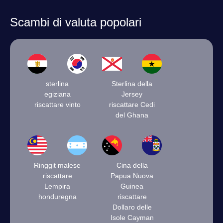
Scambi di valuta popolari
sterlina
Sterlina della
egiziana
Jersey
riscattare vinto
riscattare Cedi
del Ghana
Ringgit malese
Cina della
riscattare
Papua Nuova
Lempira
Guinea
honduregna
riscattare
Dollaro delle
Isole Cayman