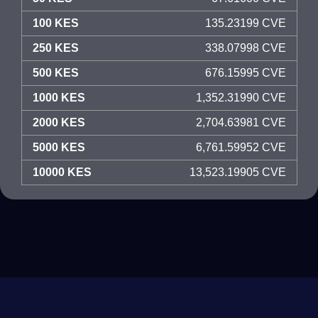
100 KES
135.23199 CVE
250 KES
338.07998 CVE
500 KES
676.15995 CVE
1000 KES
1,352.31990 CVE
2000 KES
2,704.63981 CVE
5000 KES
6,761.59952 CVE
10000 KES
13,523.19905 CVE