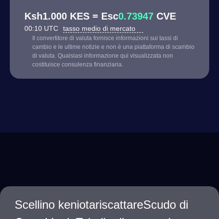
Ksh1.000 KES = Esc
0.73947
CVE
00:10 UTC
tasso medio di mercato
Il convertitore di valuta fornisce informazioni sui tassi di
cambio e le ultime notizie e non è una piattaforma di scambio
di valuta. Qualsiasi informazione qui visualizzata non
costituisce consulenza finanziaria.
Scellino keniotariscattareScudo di