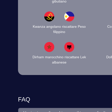
gibutiano
Kwanza angolano riscattare Peso
Co
filippino
Dirham marocchino riscattare Lek
Dol
albanese
FAQ