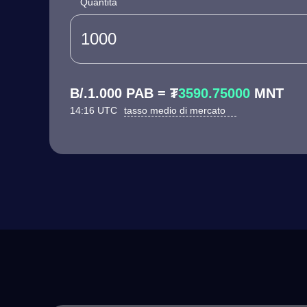
Quantità
B/.1.000 PAB = ₮
3590.75000
MNT
14:16 UTC
tasso medio di mercato