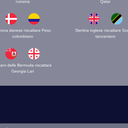
rumena
Qatar
rona danese riscattare Peso
Sterlina inglese riscattare Sce
colombiano
tanzaniano
laro delle Bermuda riscattare
Georgia Lari