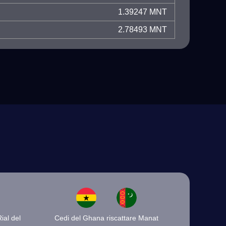
1.39247 MNT
2.78493 MNT
ial del
Cedi del Ghana riscattare Manat