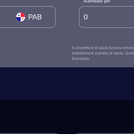
scambiato per
PAB
Il convertitore di valuta fornisce infor
piattaforma di scambio di valuta. Qual
finanziaria.