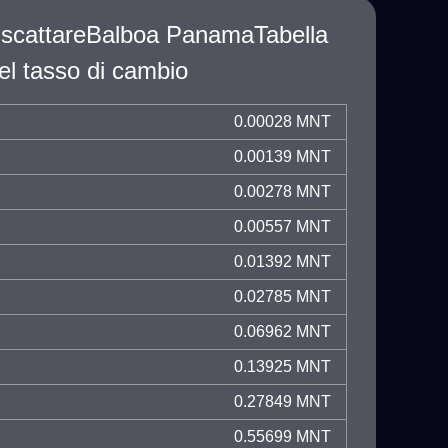
iscattareBalboa PanamaTabella
el tasso di cambio
0.00028 MNT
0.00139 MNT
0.00278 MNT
0.00557 MNT
0.01392 MNT
0.02785 MNT
0.06962 MNT
0.13925 MNT
0.27849 MNT
0.55699 MNT