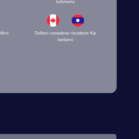
turkmeno
llino
Dollaro canadese riscattare Kip
laotiano