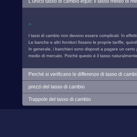
L’unico tasso di cambio equo: il tasso medio di me
I tassi di cambio non devono essere complicati. In effetti
Le banche e altri fornitori fissano le proprie tariffe, qu
In generale, i banchieri sono disposti a pagare un certo 
medio di mercato. Poiché questo è il tasso naturalmente f
Perché si verificano le differenze di tasso di camb
prezzi del tasso di cambio
Trappole del tasso di cambio