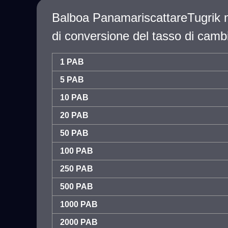
Balboa PanamariscattareTugrik 
di conversione del tasso di camb
1 PAB
5 PAB
10 PAB
20 PAB
50 PAB
100 PAB
250 PAB
500 PAB
1000 PAB
2000 PAB