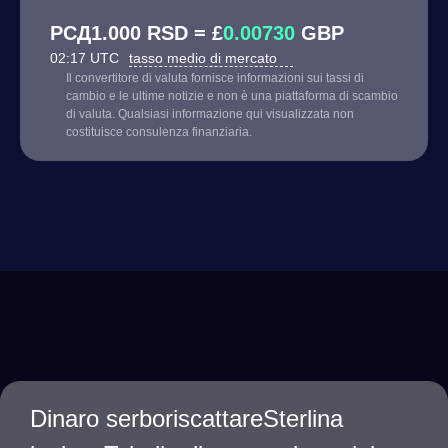
РСД1.000 RSD = £
0.00730
GBP
02:17 UTC
tasso medio di mercato
Il convertitore di valuta fornisce informazioni sui tassi di
cambio e le ultime notizie e non è una piattaforma di scambio
di valuta. Qualsiasi informazione qui visualizzata non
costituisce consulenza finanziaria.
Dinaro serboriscattareSterlina