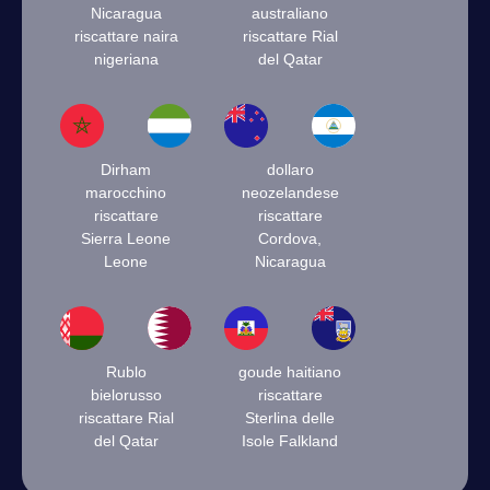
Nicaragua
australiano
riscattare naira
riscattare Rial
nigeriana
del Qatar
Dirham
dollaro
marocchino
neozelandese
riscattare
riscattare
Sierra Leone
Cordova,
Leone
Nicaragua
Rublo
goude haitiano
bielorusso
riscattare
riscattare Rial
Sterlina delle
del Qatar
Isole Falkland