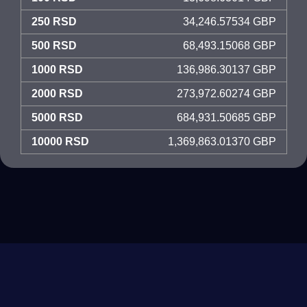
250 RSD
34,246.57534 GBP
500 RSD
68,493.15068 GBP
1000 RSD
136,986.30137 GBP
2000 RSD
273,972.60274 GBP
5000 RSD
684,931.50685 GBP
10000 RSD
1,369,863.01370 GBP