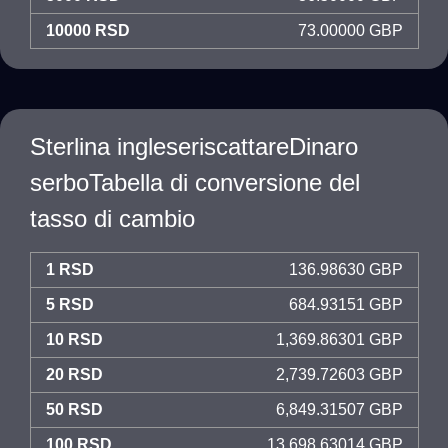
10000 RSD
73.00000 GBP
Sterlina ingleseriscattareDinaro
serboTabella di conversione del
tasso di cambio
1 RSD
136.98630 GBP
5 RSD
684.93151 GBP
10 RSD
1,369.86301 GBP
20 RSD
2,739.72603 GBP
50 RSD
6,849.31507 GBP
100 RSD
13,698.63014 GBP