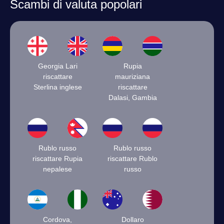
Scambi di valuta popolari
Georgia Lari
Rupia
riscattare
mauriziana
Sterlina inglese
riscattare
Dalasi, Gambia
Rublo russo
Rublo russo
riscattare Rupia
riscattare Rublo
nepalese
russo
Cordova,
Dollaro