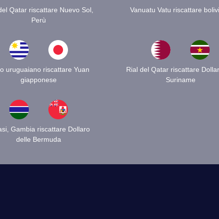
del Qatar riscattare Nuevo Sol,
Vanuatu Vatu riscattare boliv
Perù
o uruguaiano riscattare Yuan
Rial del Qatar riscattare Dolla
giapponese
Suriname
si, Gambia riscattare Dollaro
delle Bermuda