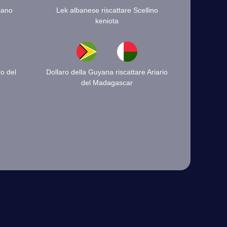
iano
Lek albanese riscattare Scellino
keniota
ro del
Dollaro della Guyana riscattare Ariario
del Madagascar