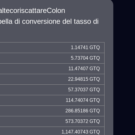
ltecoriscattareColon
lla di conversione del tasso di
1.14741 GTQ
5.73704 GTQ
11.47407 GTQ
22.94815 GTQ
57.37037 GTQ
114.74074 GTQ
286.85186 GTQ
573.70372 GTQ
1,147.40743 GTQ