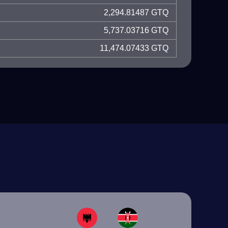
2,294.81487 GTQ
5,737.03716 GTQ
11,474.07433 GTQ