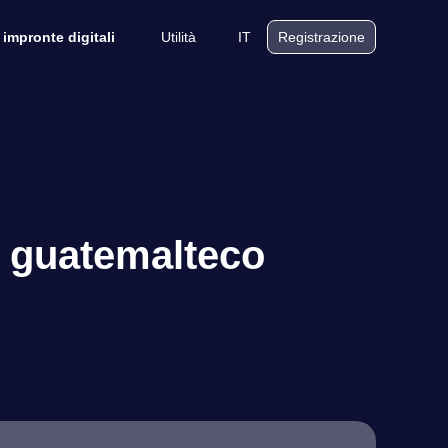
Utilità
IT
 impronte digitali
Registrazione
l guatemalteco