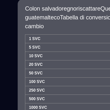
Colon salvadoregnoriscattareQue
guatemaltecoTabella di conversio
cambio
1 SVC
5 SVC
10 SVC
20 SVC
50 SVC
100 SVC
250 SVC
500 SVC
1000 SVC