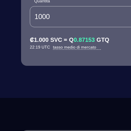
Quantità
₡1.000 SVC = Q
0.87153
GTQ
22:19 UTC
tasso medio di mercato