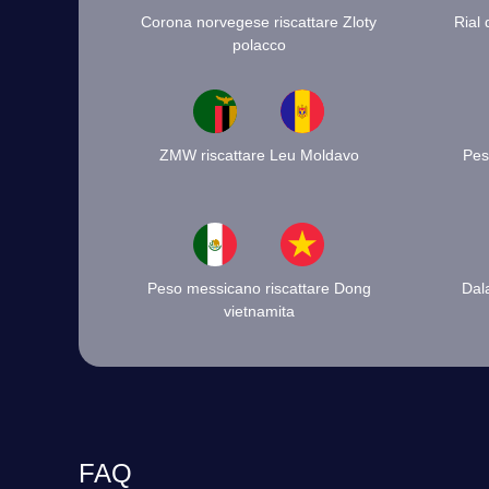
Corona norvegese riscattare Zloty
Rial 
polacco
ZMW riscattare Leu Moldavo
Pes
Peso messicano riscattare Dong
Dala
vietnamita
FAQ