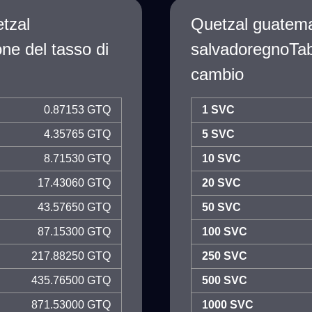
tzal
Quetzal guatema
ne del tasso di
salvadoregnoTabe
cambio
0.87153 GTQ
1 SVC
4.35765 GTQ
5 SVC
8.71530 GTQ
10 SVC
17.43060 GTQ
20 SVC
43.57650 GTQ
50 SVC
87.15300 GTQ
100 SVC
217.88250 GTQ
250 SVC
435.76500 GTQ
500 SVC
871.53000 GTQ
1000 SVC