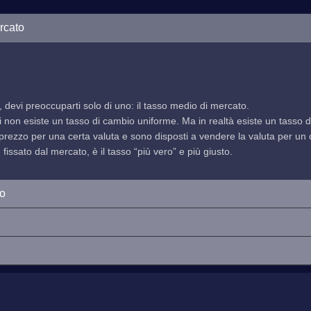
rcato
, devi preoccuparti solo di uno: il tasso medio di mercato.
indi non esiste un tasso di cambio uniforme. Ma in realtà esiste un tasso
prezzo per una certa valuta e sono disposti a vendere la valuta per un ce
issato dal mercato, è il tasso “più vero” e più giusto.
io