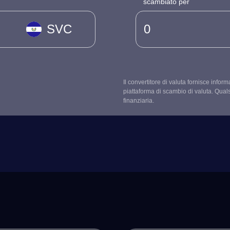
scambiato per
SVC
Il convertitore di valuta fornisce infor
piattaforma di scambio di valuta. Qual
finanziaria.