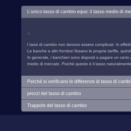
L’unico tasso di cambio equo: il tasso medio di me
I tassi di cambio non devono essere complicati. In effetti
Le banche e altri fornitori fissano le proprie tariffe, qu
In generale, i banchieri sono disposti a pagare un certo 
medio di mercato. Poiché questo è il tasso naturalmente f
Perché si verificano le differenze di tasso di camb
prezzi del tasso di cambio
Trappole del tasso di cambio