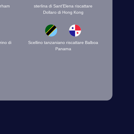
irham
sterlina di Sant'Elena riscattare
Dollaro di Hong Kong
rino di
Scellino tanzaniano riscattare Balboa
Panama