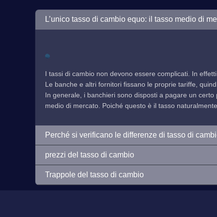
L’unico tasso di cambio equo: il tasso medio di me
I tassi di cambio non devono essere complicati. In effetti
Le banche e altri fornitori fissano le proprie tariffe, qu
In generale, i banchieri sono disposti a pagare un certo 
medio di mercato. Poiché questo è il tasso naturalmente f
Perché si verificano le differenze di tasso di camb
prezzi del tasso di cambio
Trappole del tasso di cambio