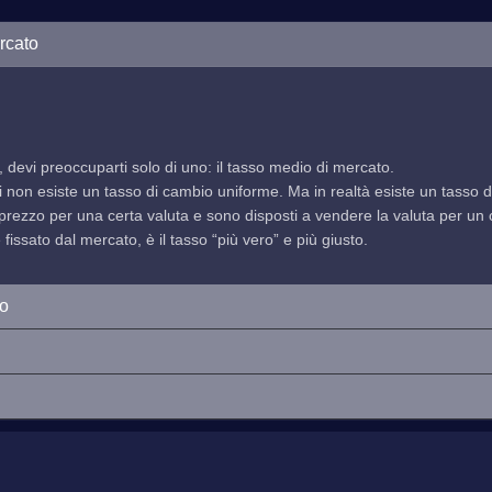
rcato
, devi preoccuparti solo di uno: il tasso medio di mercato.
indi non esiste un tasso di cambio uniforme. Ma in realtà esiste un tasso
prezzo per una certa valuta e sono disposti a vendere la valuta per un ce
issato dal mercato, è il tasso “più vero” e più giusto.
io