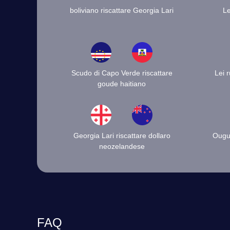
boliviano riscattare Georgia Lari
Le
Scudo di Capo Verde riscattare
Lei 
goude haitiano
Georgia Lari riscattare dollaro
Ougui
neozelandese
FAQ