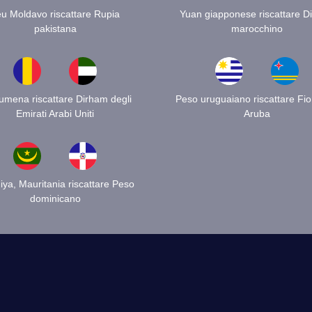
u Moldavo riscattare Rupia
Yuan giapponese riscattare D
pakistana
marocchino
rumena riscattare Dirham degli
Peso uruguaiano riscattare Fio
Emirati Arabi Uniti
Aruba
ya, Mauritania riscattare Peso
dominicano