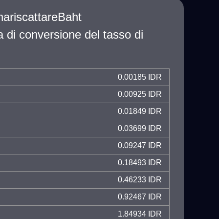
nariscattareBaht
a di conversione del tasso di
0.00185 IDR
0.00925 IDR
0.01849 IDR
0.03699 IDR
0.09247 IDR
0.18493 IDR
0.46233 IDR
0.92467 IDR
1.84934 IDR