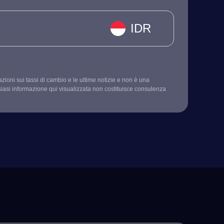
IDR
mazioni sui tassi di cambio e le ultime notizie e non è una
siasi informazione qui visualizzata non costituisce consulenza