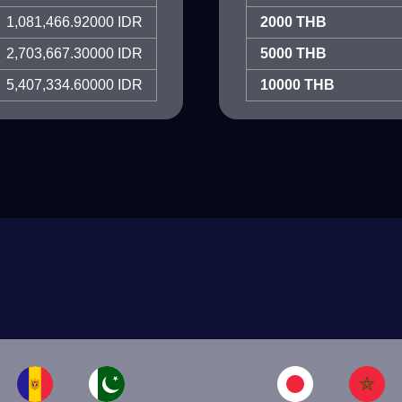
1,081,466.92000 IDR
2000 THB
2,703,667.30000 IDR
5000 THB
5,407,334.60000 IDR
10000 THB