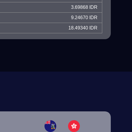
3.69868 IDR
9.24670 IDR
18.49340 IDR