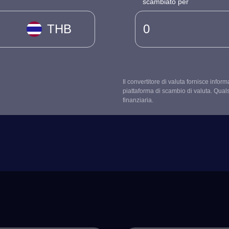
scambiato per
THB
Il convertitore di valuta fornisce infor
piattaforma di scambio di valuta. Qual
finanziaria.