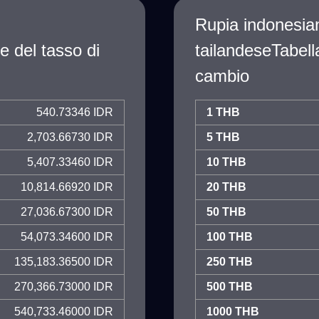
Rupia indonesia
e del tasso di
tailandeseTabell
cambio
540.73346 IDR
1 THB
2,703.66730 IDR
5 THB
5,407.33460 IDR
10 THB
10,814.66920 IDR
20 THB
27,036.67300 IDR
50 THB
54,073.34600 IDR
100 THB
135,183.36500 IDR
250 THB
270,366.73000 IDR
500 THB
540,733.46000 IDR
1000 THB