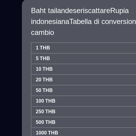
Baht tailandeseriscattareRupia
indonesianaTabella di conversion
cambio
1 THB
5 THB
10 THB
20 THB
50 THB
100 THB
250 THB
500 THB
1000 THB