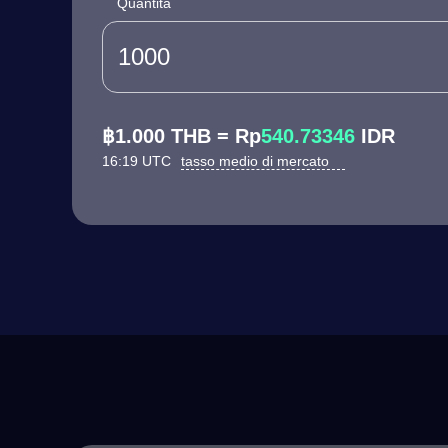
Quantità
฿1.000 THB = Rp
540.73346
IDR
16:19 UTC
tasso medio di mercato