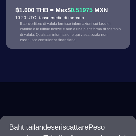
฿1.000 THB = Mex$
0.51975
MXN
10:20 UTC
tasso medio di mercato
Il convertitore di valuta fornisce informazioni sui tassi di
cambio e le ultime notizie e non è una piattaforma di scambio
di valuta. Qualsiasi informazione qui visualizzata non
costituisce consulenza finanziaria.
Baht tailandeseriscattarePeso