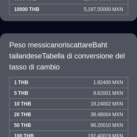
10000 THB
5,197.50000 MXN
Peso messicanoriscattareBaht
tailandeseTabella di conversione del
tasso di cambio
1 THB
1.92400 MXN
5 THB
9.62001 MXN
10 THB
19.24002 MXN
20 THB
38.48004 MXN
50 THB
96.20010 MXN
100 THB
192.40019 MXN