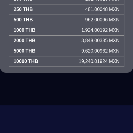
250 THB
481.00048 MXN
500 THB
962.00096 MXN
1000 THB
1,924.00192 MXN
2000 THB
3,848.00385 MXN
5000 THB
9,620.00962 MXN
10000 THB
19,240.01924 MXN