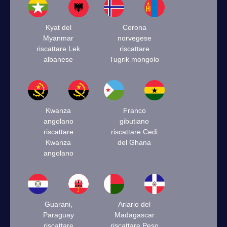
Kyat del
Corona
Myanmar
norvegese
riscattare Lek
riscattare
albanese
Tugrik mongolo
Kwanza
Franco
angolano
gibutiano
riscattare
riscattare Cedi
Kwanza
del Ghana
angolano
Guarani,
Ariario del
Paraguay
Madagascar
riscattare
riscattare Peso