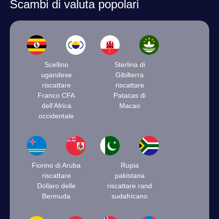
Scambi di valuta popolari
Scellino
Sterlina di
ugandese
Gibilterra
riscattare
riscattare
Franco CFA
Patacas di
dell'Africa
Macao
occidentale
Fiorino di Aruba
Rupia
riscattare
pakistana
Dollaro delle
riscattare rand
Bermuda
sudafricano