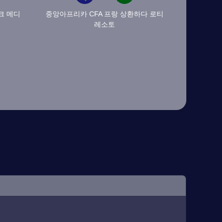
크 메디
중앙아프리카 CFA 프랑 상환하다 로티
레소토