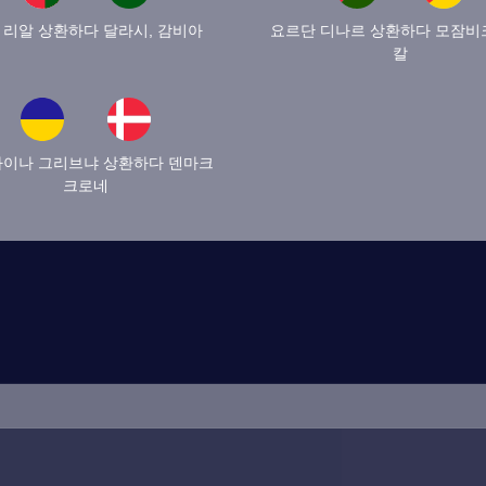
 리알 상환하다 달라시, 감비아
요르단 디나르 상환하다 모잠비
칼
이나 그리브냐 상환하다 덴마크
크로네