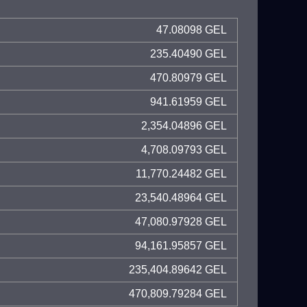
47.08098 GEL
235.40490 GEL
470.80979 GEL
941.61959 GEL
2,354.04896 GEL
4,708.09793 GEL
11,770.24482 GEL
23,540.48964 GEL
47,080.97928 GEL
94,161.95857 GEL
235,404.89642 GEL
470,809.79284 GEL