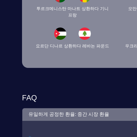
투르크메니스탄 마나트 상환하다 기니
오만
프랑
요르단 디나르 상환하다 레바논 파운드
우크라
FAQ
유일하게 공정한 환율: 중간 시장 환율