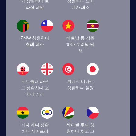
카 상환하다 브
상환하다 도미
라질 레알
니카 페소
ZMW 상환하다
베트남 동 상환
칠레 페소
하다 수리남 달
러
지브롤터 파운
튀니지 디나르
드 상환하다 조
상환하다 일원
지아 라리
가나 세디 상환
세이셸 루피 상
하다 서아프리
환하다 체코 코