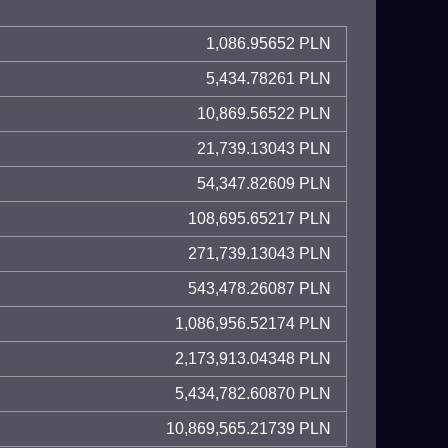
1,086.95652 PLN
5,434.78261 PLN
10,869.56522 PLN
21,739.13043 PLN
54,347.82609 PLN
108,695.65217 PLN
271,739.13043 PLN
543,478.26087 PLN
1,086,956.52174 PLN
2,173,913.04348 PLN
5,434,782.60870 PLN
10,869,565.21739 PLN