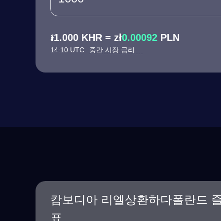
៛1.000 KHR = zł
0.00092
PLN
14:10 UTC
중간 시장 금리
캄보디아 리엘상환하다폴란드 
표