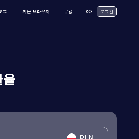
유용
KO
로그
지문 브라우저
로그인
환율
PLN