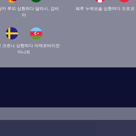
카 루피 상환하다 달라시, 감비
페루 누에보솔 상환하다 모로코
아
 크로나 상환하다 아제르바이잔
마나트