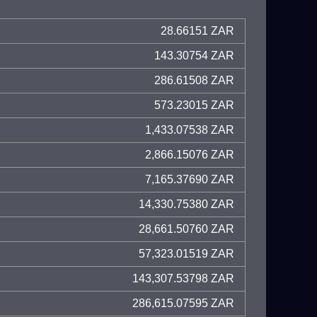
28.66151 ZAR
143.30754 ZAR
286.61508 ZAR
573.23015 ZAR
1,433.07538 ZAR
2,866.15076 ZAR
7,165.37690 ZAR
14,330.75380 ZAR
28,661.50760 ZAR
57,323.01519 ZAR
143,307.53798 ZAR
286,615.07595 ZAR