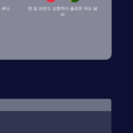
 페소
맨 섬 파운드 상환하다 솔로몬 제도 달
러