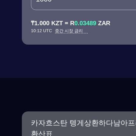
₸1.000 KZT = R
0.03489
ZAR
10:12 UTC
중간 시장 금리
카자흐스탄 텡게상환하다남아프
환산표