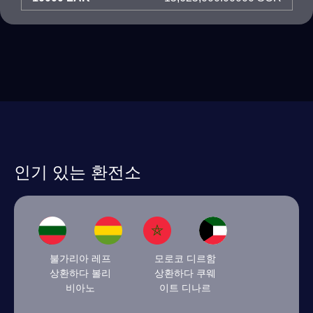
인기 있는 환전소
불가리아 레프
모로코 디르함
상환하다 볼리
상환하다 쿠웨
비아노
이트 디나르