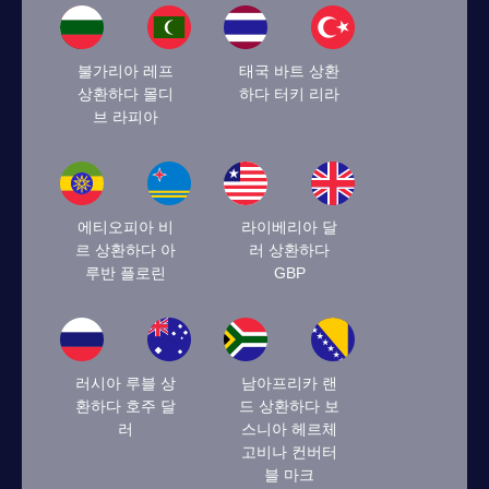
불가리아 레프
태국 바트 상환
상환하다 몰디
하다 터키 리라
브 라피아
에티오피아 비
라이베리아 달
르 상환하다 아
러 상환하다
루반 플로린
GBP
러시아 루블 상
남아프리카 랜
환하다 호주 달
드 상환하다 보
러
스니아 헤르체
고비나 컨버터
블 마크