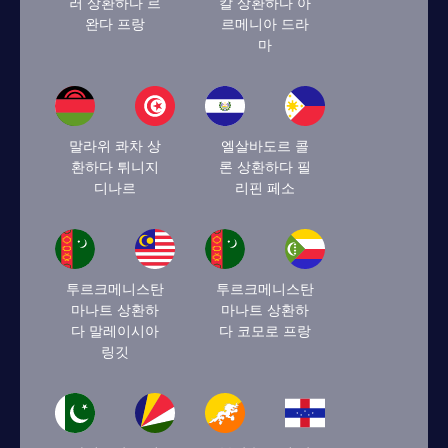
러 상환하다 르
칼 상환하다 아
완다 프랑
르메니아 드라
마
말라위 콰차 상
엘살바도르 콜
환하다 튀니지
론 상환하다 필
디나르
리핀 페소
투르크메니스탄
투르크메니스탄
마나트 상환하
마나트 상환하
다 말레이시아
다 코모로 프랑
링깃