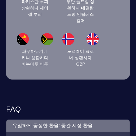
파키스탄 루피
부탄 눌트럼 상
상환하다 세이
환하다 네덜란
셸 루피
드령 안틸레스
길더
파푸아뉴기니
노르웨이 크로
키나 상환하다
네 상환하다
바누아투 바투
GBP
FAQ
유일하게 공정한 환율: 중간 시장 환율