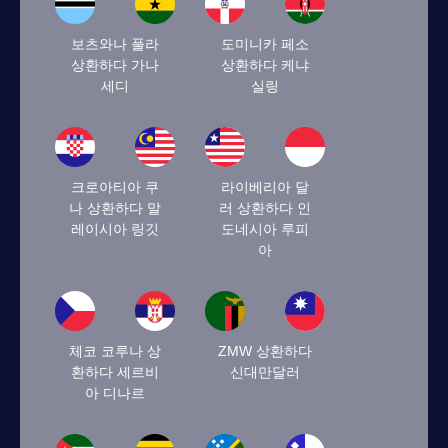
보츠와나 풀라
도미니카 페소
상환하다 가나
상환하다 케냐
세디
실링
크로아티아 쿠
라이베리아 달
나 상환하다 말
러 상환하다 인
레이시아 링깃
도네시아 루피
아
체코 코루나 상
ZMW 상환하다
환하다 세르비
신대만달러
아 디나르