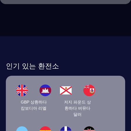
인기 있는 환전소
GBP 상환하다
저지 파운드 상
캄보디아 리엘
환하다 버뮤다
달러