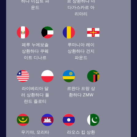
하다 이집트 파
르 상환하다 마
운드
다가스카르 아
리아리
페루 누에보솔
루마니아 레이
상환하다 쿠웨
상환하다 건지
이트 디나르
파운드
라이베리아 달
르완다 프랑 상
러 상환하다 폴
환하다 ZMW
란드 즐로티
우기야, 모리타
라오스 킵 상환