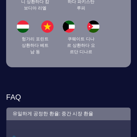
니 상환하다 캄
하다 파키스탄
보디아 리엘
루피
헝가리 포린트
쿠웨이트 디나
상환하다 베트
르 상환하다 요
남 동
르단 디나르
FAQ
유일하게 공정한 환율: 중간 시장 환율