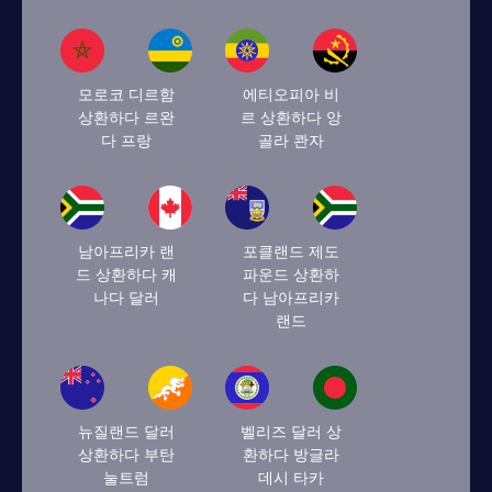
모로코 디르함
에티오피아 비
상환하다 르완
르 상환하다 앙
다 프랑
골라 콴자
남아프리카 랜
포클랜드 제도
드 상환하다 캐
파운드 상환하
나다 달러
다 남아프리카
랜드
뉴질랜드 달러
벨리즈 달러 상
상환하다 부탄
환하다 방글라
눌트럼
데시 타카