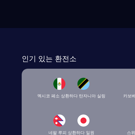
인기 있는 환전소
멕시코 페소 상환하다 탄자니아 실링
카보베
네팔 루피 상환하다 일원
스위