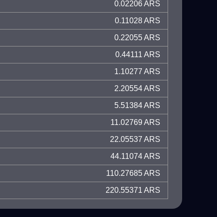
0.02206 ARS
0.11028 ARS
0.22055 ARS
0.44111 ARS
1.10277 ARS
2.20554 ARS
5.51384 ARS
11.02769 ARS
22.05537 ARS
44.11074 ARS
110.27685 ARS
220.55371 ARS