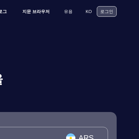
유용
KO
로그
지문 브라우저
로그인
율
ARS