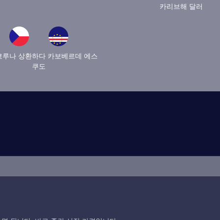
카리브해 달러
코루나 상환하다 카보베르데 에스
쿠도