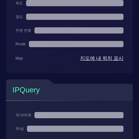
위도
경도
우편 번호
Route
지도에 내 위치 표시
Map
IPQuery
국가/지역
주/성