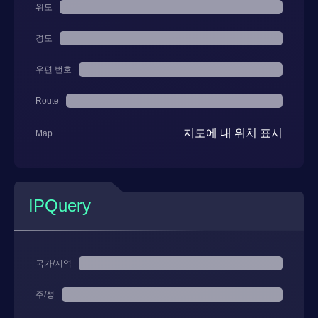
위도
경도
우편 번호
Route
지도에 내 위치 표시
Map
IPQuery
국가/지역
주/성