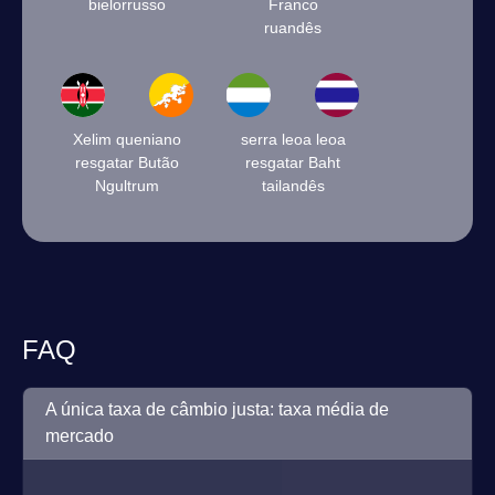
bielorrusso
Franco
ruandês
Xelim queniano
serra leoa leoa
resgatar Butão
resgatar Baht
Ngultrum
tailandês
FAQ
A única taxa de câmbio justa: taxa média de
mercado