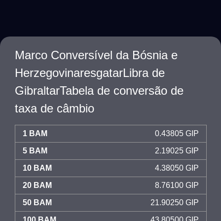
Marco Conversível da Bósnia e
HerzegovinaresgatarLibra de
GibraltarTabela de conversão de
taxa de câmbio
1 BAM
0.43805 GIP
5 BAM
2.19025 GIP
10 BAM
4.38050 GIP
20 BAM
8.76100 GIP
50 BAM
21.90250 GIP
100 BAM
43.80500 GIP