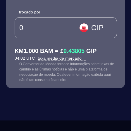
trocado por
GIP
KM1.000 BAM = £
0.43805
GIP
04:02 UTC
taxa média de mercado
O Conversor de Moeda fornece informações sobre taxas de
câmbio e as últimas notícias e não é uma plataforma de
negociação de moeda. Qualquer informação exibida aqui
não é um conselho financeiro.