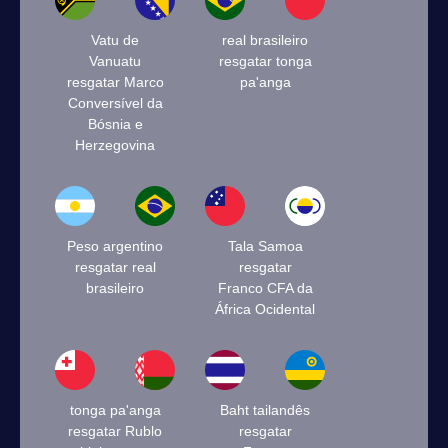
Vatu de
real brasileiro
Vanuatu
resgatar tonga
resgatar Marco
pa'anga
Conversível da
Bósnia e
Herzegovina
Peso argentino
Tala Samoa
resgatar real
resgatar
brasileiro
Franco CFA da
África Ocidental
tonga pa'anga
Baht tailandês
resgatar Rublo
resgatar