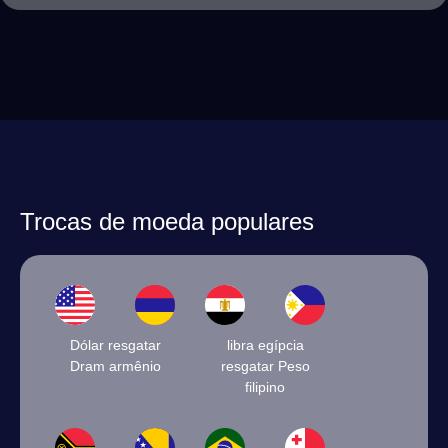
Trocas de moeda populares
Dólar resgatar
libra egípcia
Dram armênio
resgatar Peso
filipino