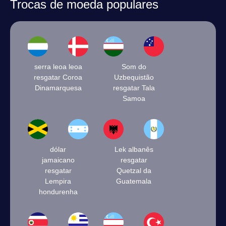
Trocas de moeda populares
serra leoa leoa
Som do
resgatar Coroa
Uzbequistão
Dinamarquesa
resgatar Tala
Samoa
dólar
Lek albanês
jamaicano
resgatar
resgatar
Quetzal da
Lempira
Guatemala
hondurenha