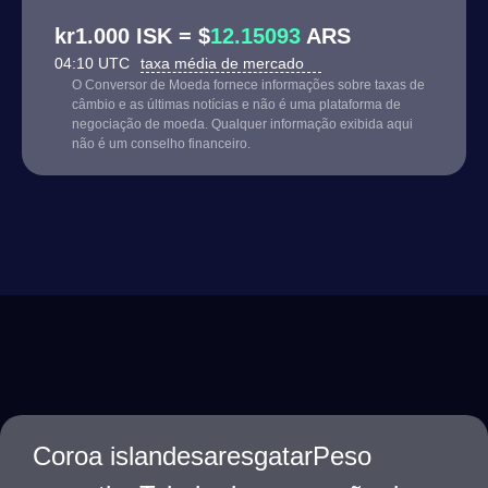
kr1.000 ISK = $
12.15093
ARS
04:10 UTC
taxa média de mercado
O Conversor de Moeda fornece informações sobre taxas de
câmbio e as últimas notícias e não é uma plataforma de
negociação de moeda. Qualquer informação exibida aqui
não é um conselho financeiro.
Coroa islandesaresgatarPeso