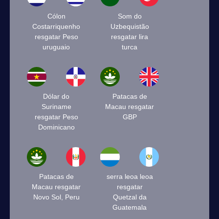
Cólon
Som do
Costarriquenho
Uzbequistão
resgatar Peso
resgatar lira
uruguaio
turca
Dólar do
Patacas de
Suriname
Macau resgatar
resgatar Peso
GBP
Dominicano
Patacas de
serra leoa leoa
Macau resgatar
resgatar
Novo Sol, Peru
Quetzal da
Guatemala