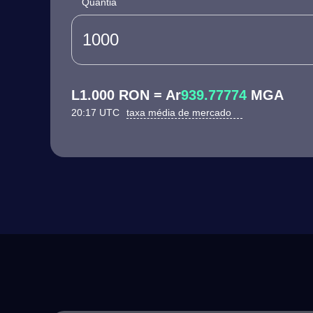
Quantia
L1.000 RON = Ar
939.77774
MGA
20:17 UTC
taxa média de mercado