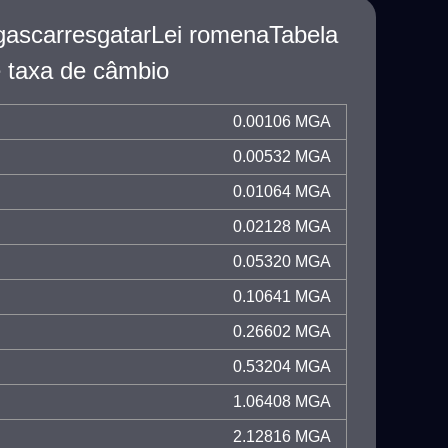
gascarresgatarLei romenaTabela
 taxa de câmbio
0.00106 MGA
0.00532 MGA
0.01064 MGA
0.02128 MGA
0.05320 MGA
0.10641 MGA
0.26602 MGA
0.53204 MGA
1.06408 MGA
2.12816 MGA