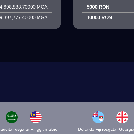
4,698,888.70000 MGA
5000 RON
9,397,777.40000 MGA
10000 RON
saudita resgatar Ringgit malaio
Dólar de Fiji resgatar Geórgia