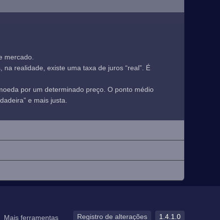
de mercado.
a realidade, existe uma taxa de juros “real”. É
 moeda por um determinado preço. O ponto médio
adeira” e mais justa.
Registro de alterações
1.4.1.0
Mais ferramentas