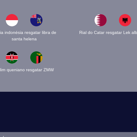
a indonésia resgatar libra de
Rial do Catar resgatar Lek al
santa helena
lim queniano resgatar ZMW