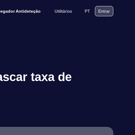
Utilitários
PT
egador Antideteção
Entrar
ascar taxa de