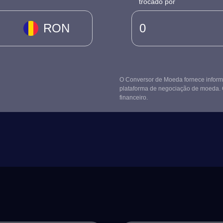
trocado por
RON
O Conversor de Moeda fornece informa
plataforma de negociação de moeda. 
financeiro.