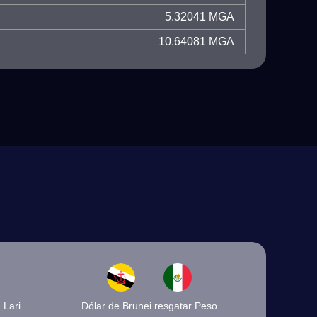
5.32041 MGA
10.64081 MGA
 Lari
Dólar de Brunei resgatar Peso