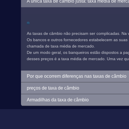
A única taxa de câmbio justa: taxa média de merc
As taxas de câmbio não precisam ser complicadas. Na 
Os bancos e outros fornecedores estabelecem as suas pr
chamada de taxa média de mercado.
De um modo geral, os banqueiros estão dispostos a p
desses preços é a taxa média de mercado. Uma vez que e
Por que ocorrem diferenças nas taxas de câmbio
preços de taxa de câmbio
Armadilhas da taxa de câmbio