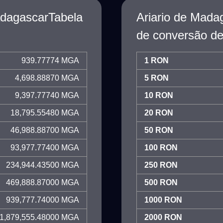
adagascarTabela
Ariario de Mada
de conversão de
939.77774 MGA
1 RON
4,698.88870 MGA
5 RON
9,397.77740 MGA
10 RON
18,795.55480 MGA
20 RON
46,988.88700 MGA
50 RON
93,977.77400 MGA
100 RON
234,944.43500 MGA
250 RON
469,888.87000 MGA
500 RON
939,777.74000 MGA
1000 RON
1,879,555.48000 MGA
2000 RON