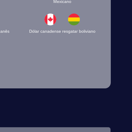
Mexicano
banês
Dólar canadense resgatar boliviano