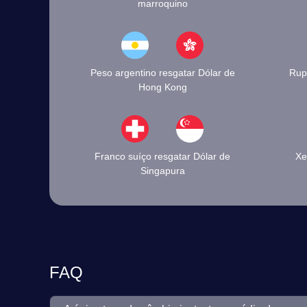
marroquino
Peso argentino resgatar Dólar de
Rupi
Hong Kong
Franco suíço resgatar Dólar de
Xe
Singapura
FAQ