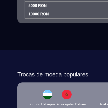
5000 RON
10000 RON
Trocas de moeda populares
Som do Uzbequistão resgatar Dirham
Rial 