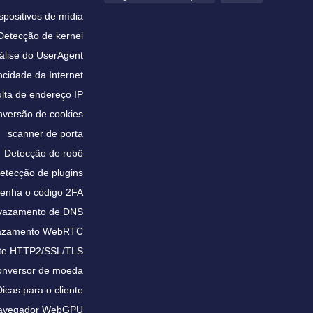
spositivos de mídia
Detecção de kernel
álise do UserAgent
ocidade da Internet
lta de endereço IP
versão de cookies
scanner de porta
Detecção de robô
etecção de plugins
enha o código 2FA
 vazamento de DNS
vazamento WebRTC
te HTTP2/SSL/TLS
nversor de moeda
Dicas para o cliente
 navegador WebGPU