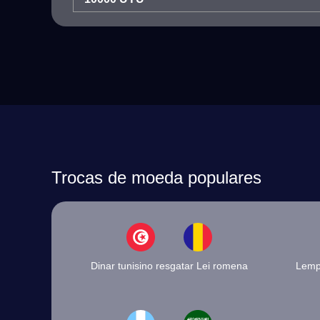
Trocas de moeda populares
Dinar tunisino resgatar Lei romena
Lemp