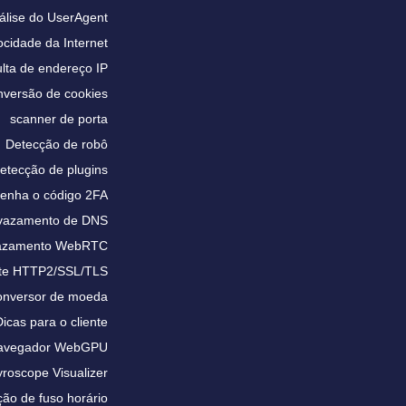
álise do UserAgent
ocidade da Internet
lta de endereço IP
versão de cookies
scanner de porta
Detecção de robô
etecção de plugins
enha o código 2FA
 vazamento de DNS
vazamento WebRTC
te HTTP2/SSL/TLS
nversor de moeda
Dicas para o cliente
 navegador WebGPU
roscope Visualizer
ão de fuso horário