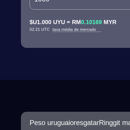
$U1.000 UYU = RM
0.10169
MYR
02:21 UTC
taxa média de mercado
Peso uruguaioresgatarRinggit ma