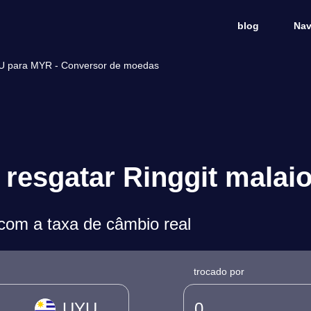
blog
Nav
UYU para MYR - Conversor de moedas
resgatar Ringgit malai
om a taxa de câmbio real
trocado por
UYU