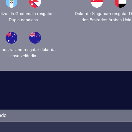
tzal da Guatemala resgatar
Dólar de Singapura resgatar 
Rupia nepalesa
dos Emirados Árabes Unid
r australiano resgatar dólar da
nova zelândia
ado