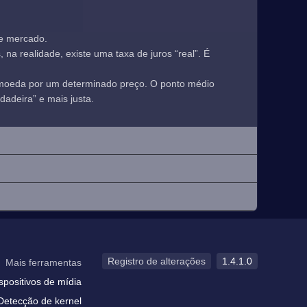
de mercado.
a realidade, existe uma taxa de juros “real”. É
 moeda por um determinado preço. O ponto médio
adeira” e mais justa.
Registro de alterações
1.4.1.0
Mais ferramentas
spositivos de mídia
Detecção de kernel