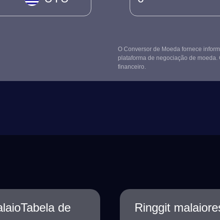
O Conversor de Moeda fornece informa
plataforma de negociação de moeda. 
financeiro.
laioTabela de
Ringgit malaior