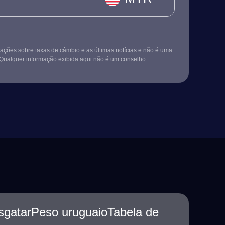
ções sobre taxas de câmbio e as últimas notícias e não é uma
Qualquer informação exibida aqui não é um conselho
esgatarPeso uruguaioTabela de