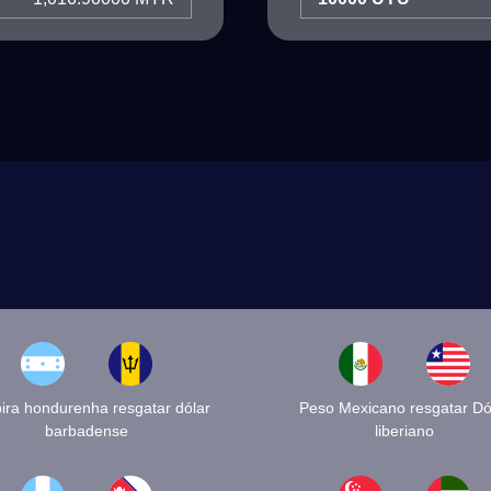
ira hondurenha resgatar dólar
Peso Mexicano resgatar Dó
barbadense
liberiano