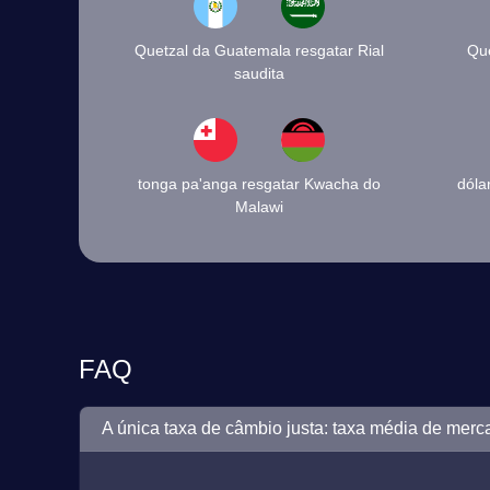
Quetzal da Guatemala resgatar Rial
Que
saudita
tonga pa'anga resgatar Kwacha do
dóla
Malawi
FAQ
A única taxa de câmbio justa: taxa média de merc