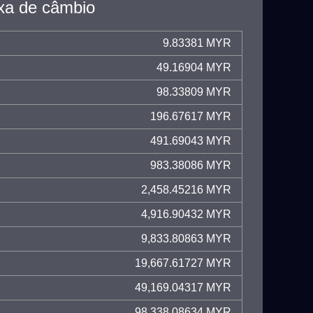
xa de câmbio
9.83381 MYR
49.16904 MYR
98.33809 MYR
196.67617 MYR
491.69043 MYR
983.38086 MYR
2,458.45216 MYR
4,916.90432 MYR
9,833.80863 MYR
19,667.61727 MYR
49,169.04317 MYR
98,338.08634 MYR