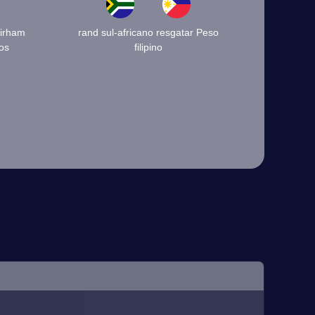
Dirham
rand sul-africano resgatar Peso
os
filipino