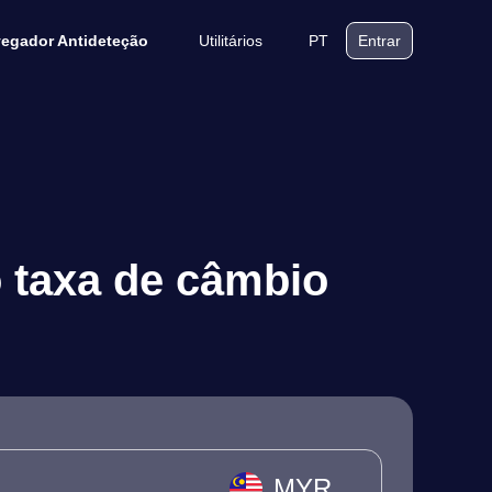
Utilitários
PT
egador Antideteção
Entrar
o taxa de câmbio
MYR