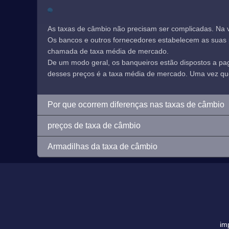
As taxas de câmbio não precisam ser complicadas. Na 
Os bancos e outros fornecedores estabelecem as suas pr
chamada de taxa média de mercado.
De um modo geral, os banqueiros estão dispostos a p
desses preços é a taxa média de mercado. Uma vez que e
Por que ocorrem diferenças nas taxas de câmbio
preços de taxa de câmbio
Armadilhas da taxa de câmbio
im