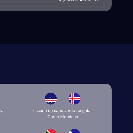
lar
escudo de cabo verde resgatar
Coroa islandesa