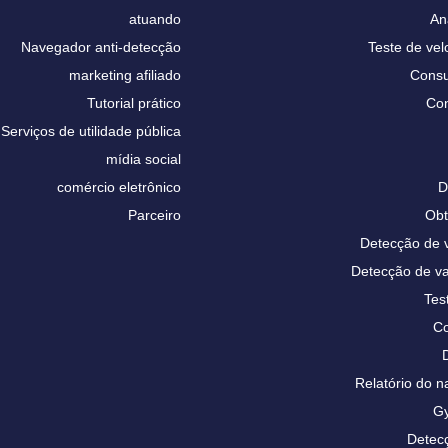
atuando
An
Navegador anti-detecção
Teste de vel
marketing afiliado
Consu
Tutorial prático
Con
Serviços de utilidade pública
mídia social
comércio eletrônico
D
Parceiro
Obt
Detecção de
Detecção de 
Tes
Co
Relatório do
Gy
Detecç