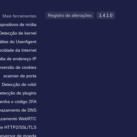
Registro de alterações
1.4.1.0
Mais ferramentas
spositivos de mídia
Detecção de kernel
álise do UserAgent
ocidade da Internet
lta de endereço IP
versão de cookies
scanner de porta
Detecção de robô
etecção de plugins
enha o código 2FA
 vazamento de DNS
vazamento WebRTC
te HTTP2/SSL/TLS
nversor de moeda