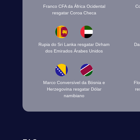
Franco CFA da África Ocidental
Co
resgatar Coroa Checa
Rupia do Sri Lanka resgatar Dirham
Da
dos Emirados Árabes Unidos
Marco Conversível da Bósnia e
Flo
Herzegovina resgatar Dólar
re
namibiano