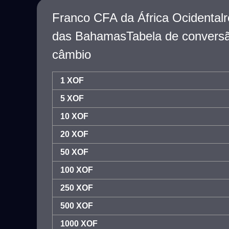
Franco CFA da África Ocidentalr
das BahamasTabela de conversã
câmbio
1 XOF
5 XOF
10 XOF
20 XOF
50 XOF
100 XOF
250 XOF
500 XOF
1000 XOF