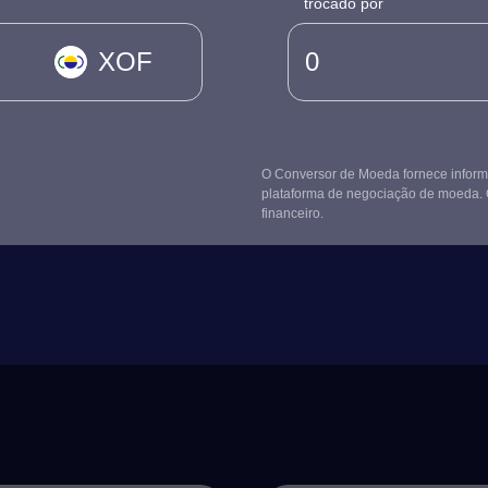
trocado por
XOF
O Conversor de Moeda fornece informa
plataforma de negociação de moeda. 
financeiro.