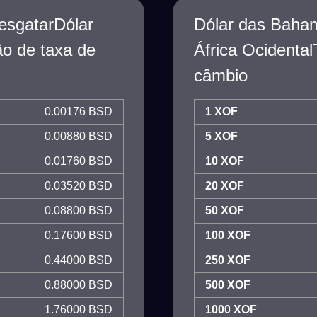
esgatarDólar
Dólar das Baha
o de taxa de
África Ocidenta
câmbio
0.00176 BSD
1 XOF
0.00880 BSD
5 XOF
0.01760 BSD
10 XOF
0.03520 BSD
20 XOF
0.08800 BSD
50 XOF
0.17600 BSD
100 XOF
0.44000 BSD
250 XOF
0.88000 BSD
500 XOF
1.76000 BSD
1000 XOF