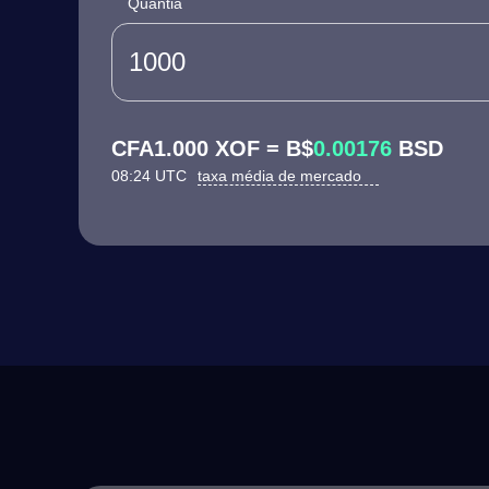
Quantia
CFA1.000 XOF = B$
0.00176
BSD
08:24 UTC
taxa média de mercado