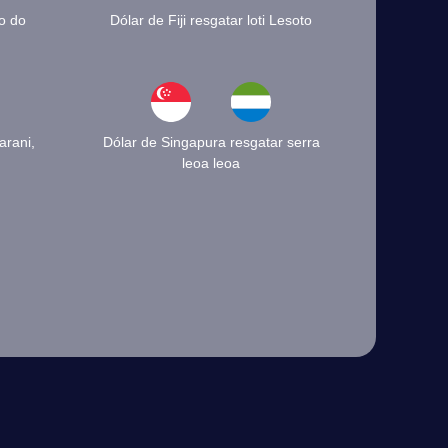
o do
Dólar de Fiji resgatar loti Lesoto
arani,
Dólar de Singapura resgatar serra
leoa leoa