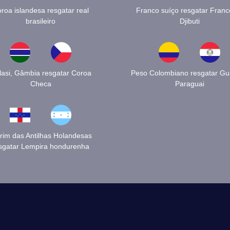
roa islandesa resgatar real
Franco suíço resgatar Franc
brasileiro
Djibuti
lasi, Gâmbia resgatar Coroa
Peso Colombiano resgatar Gu
Checa
Paraguai
rim das Antilhas Holandesas
sgatar Lempira hondurenha