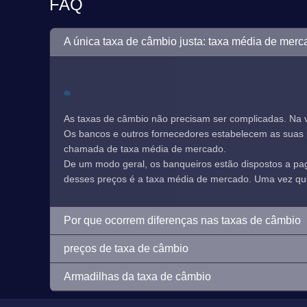
FAQ
A única taxa de câmbio justa: taxa média de merc
As taxas de câmbio não precisam ser complicadas. Na 
Os bancos e outros fornecedores estabelecem as suas pr
chamada de taxa média de mercado.
De um modo geral, os banqueiros estão dispostos a p
desses preços é a taxa média de mercado. Uma vez que e
Por que ocorrem diferenças nas taxas de câmbio
preços de taxa de câmbio
Armadilhas da taxa de câmbio