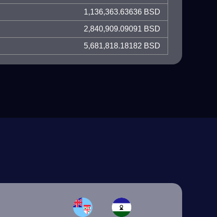
1,136,363.63636 BSD
2,840,909.09091 BSD
5,681,818.18182 BSD