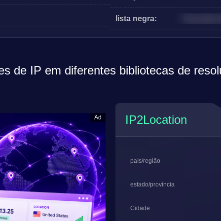
lista negra:
Faça login p
s de IP em diferentes bibliotecas de reso
IP2Location
Ad
país/região
estado/província
Cidade