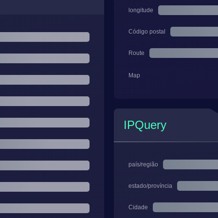
longitude
Código postal
Route
Map
IPQuery
país/região
estado/província
Cidade