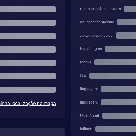
retransmissão de nuvem
abusador conhecido
atacante conhecido
hospedagem
Mobile
Org
linguagem
linguagem
minha localização no mapa
User-Agent
latitude