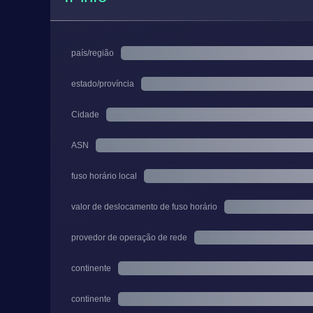
país/região
estado/província
Cidade
ASN
fuso horário local
valor de deslocamento de fuso horário
provedor de operação de rede
continente
continente