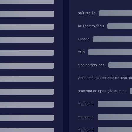
país/região
estado/província
Cidade
ASN
fuso horário local
valor de deslocamento de fuso ho
provedor de operação de rede
continente
continente
continente