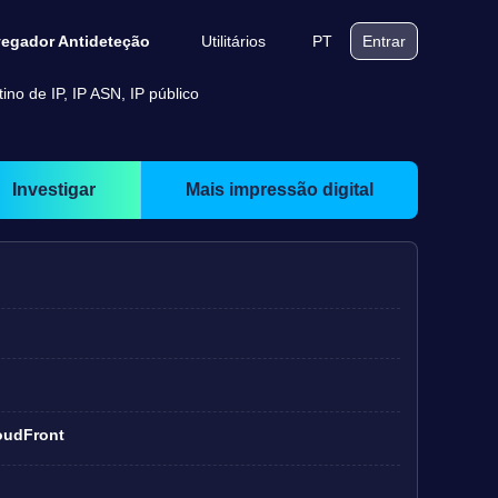
Utilitários
PT
egador Antideteção
Entrar
no de IP, IP ASN, IP público
Investigar
Mais impressão digital
oudFront