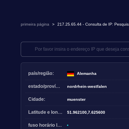
primeira página
>
217.25.65.44 - Consulta de IP: Pesquis
país/região:
Alemanha
estado/província:
nordrhein-westfalen
Cidade:
muenster
Latitude e longitude:
51.962100,7.625600
fuso horário local: