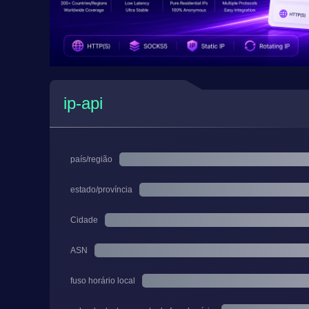
ip-api
país/região
estado/província
Cidade
ASN
fuso horário local