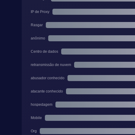
IP de Proxy
Rasgar
anônimo
Centro de dados
retransmissão de nuvem
abusador conhecido
atacante conhecido
hospedagem
Mobile
Org