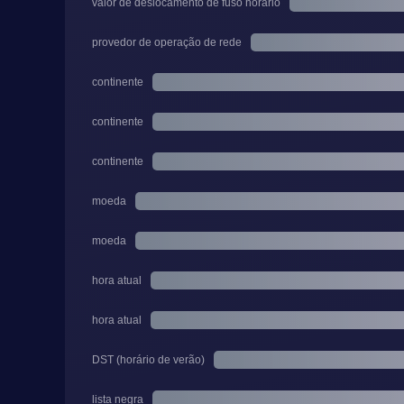
valor de deslocamento de fuso horário
provedor de operação de rede
continente
continente
continente
moeda
moeda
hora atual
hora atual
DST (horário de verão)
lista negra