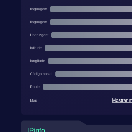
linguagem
linguagem
User-Agent
latitude
longitude
Código postal
Route
Mostrar 
Map
IPinfo