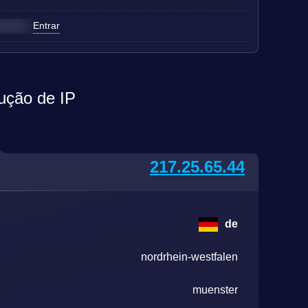
rimeiro
Entrar
lução de IP
217.25.65.44
de
nordrhein-westfalen
muenster