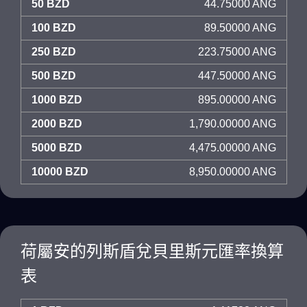
50 BZD
44.75000 ANG
100 BZD
89.50000 ANG
250 BZD
223.75000 ANG
500 BZD
447.50000 ANG
1000 BZD
895.00000 ANG
2000 BZD
1,790.00000 ANG
5000 BZD
4,475.00000 ANG
10000 BZD
8,950.00000 ANG
荷屬安的列斯盾兌貝里斯元匯率換算
表