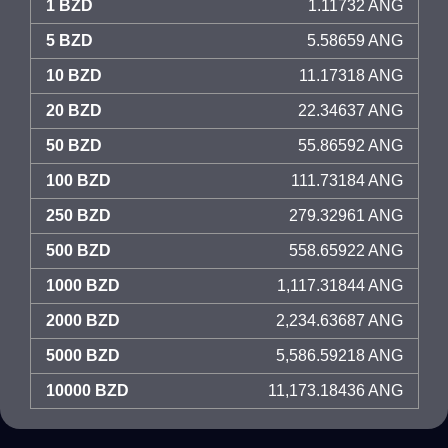
1 BZD
1.11732 ANG
5 BZD
5.58659 ANG
10 BZD
11.17318 ANG
20 BZD
22.34637 ANG
50 BZD
55.86592 ANG
100 BZD
111.73184 ANG
250 BZD
279.32961 ANG
500 BZD
558.65922 ANG
1000 BZD
1,117.31844 ANG
2000 BZD
2,234.63687 ANG
5000 BZD
5,586.59218 ANG
10000 BZD
11,173.18436 ANG