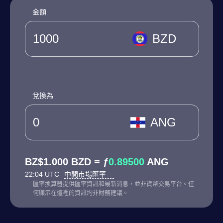
金額
BZD
兌換為
ANG
BZ$1.000 BZD = ƒ
0.89500
ANG
22:04 UTC
中間市場匯率
匯率換算器提供匯率資訊和最新消息，並非貨幣交易平台。任
何顯示在這裡的資訊均非財務建議。