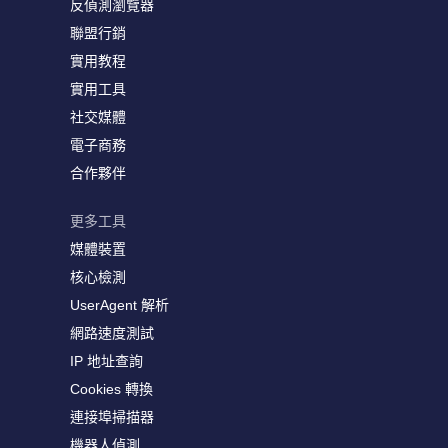
反偵測瀏覽器
聯盟行銷
實用教程
實用工具
社交媒體
電子商務
合作夥伴
更多工具
媒體裝置
核心檢測
UserAgent 解析
網路速度測試
IP 地址查詢
Cookies 轉換
連接埠掃描器
機器人偵測