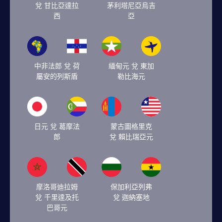
兌 甘比亞達拉
茅利塔尼亞烏吉
西
亞
中非法郎 兌 荷
緬甸元 兌 東加
屬安的列斯盾
勒比海元
日元 兌 葛摩法
蒙古圖格里克
郎
兌 賴比瑞亞元
摩洛哥迪拉姆
保加利亞列弗
兌 千里達及托
兌 迦納塞地
巴哥元