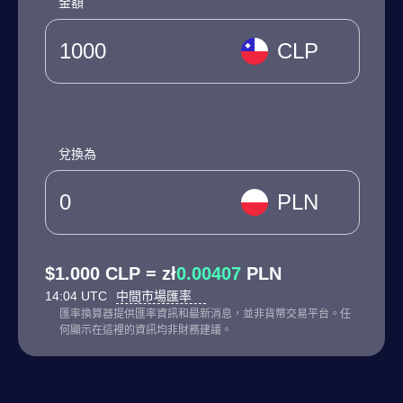
金額
CLP
兌換為
PLN
$1.000 CLP = zł
0.00407
PLN
14:04 UTC
中間市場匯率
匯率換算器提供匯率資訊和最新消息，並非貨幣交易平台。任
何顯示在這裡的資訊均非財務建議。