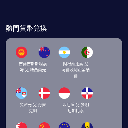
熱門貨幣兌換
吉爾吉斯斯坦索
阿根廷比索 兌
姆 兌 紐西蘭元
阿爾及利亞第納
爾
斐濟元 兌 丹麥
印尼盾 兌 多明
克朗
尼加比索