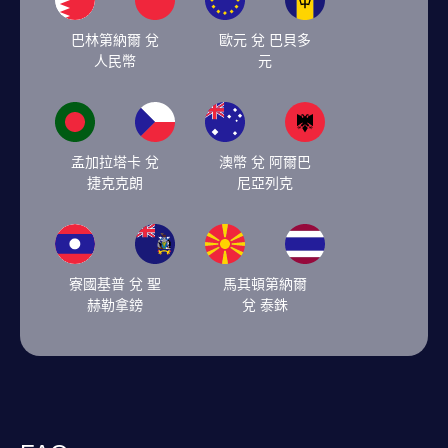
巴林第納爾 兌
歐元 兌 巴貝多
人民幣
元
孟加拉塔卡 兌
澳幣 兌 阿爾巴
捷克克朗
尼亞列克
寮國基普 兌 聖
馬其頓第納爾
赫勒拿鎊
兌 泰銖