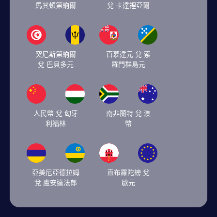
馬其頓第納爾
兌 卡達裡亞爾
突尼斯第納爾
百慕達元 兌 索
兌 巴貝多元
羅門群島元
人民幣 兌 匈牙
南非蘭特 兌 澳
利福林
幣
亞美尼亞德拉姆
直布羅陀鎊 兌
兌 盧安達法郎
歐元