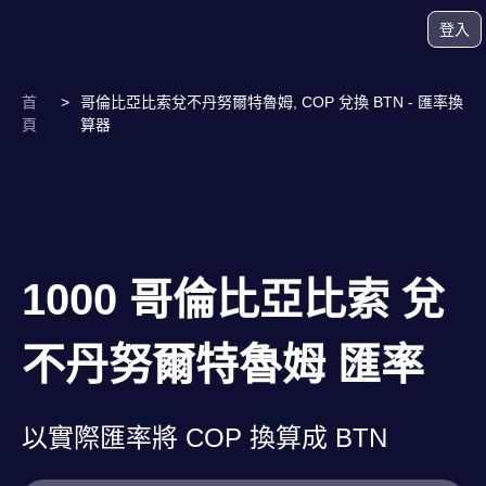
登入
首
>
哥倫比亞比索兌不丹努爾特魯姆, COP 兌換 BTN - 匯率換
頁
算器
1000 哥倫比亞比索 兌
不丹努爾特魯姆 匯率
以實際匯率將 COP 換算成 BTN