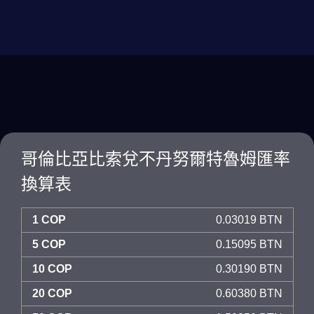
哥倫比亞比索兌不丹努爾特魯姆匯率
換算表
1 COP
0.03019 BTN
5 COP
0.15095 BTN
10 COP
0.30190 BTN
20 COP
0.60380 BTN