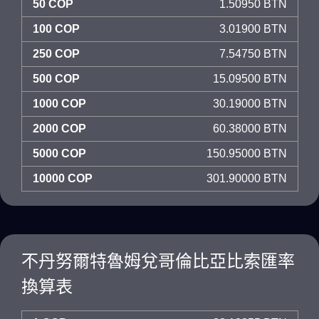
50 COP
1.50950 BTN
100 COP
3.01900 BTN
250 COP
7.54750 BTN
500 COP
15.09500 BTN
1000 COP
30.19000 BTN
2000 COP
60.38000 BTN
5000 COP
150.95000 BTN
10000 COP
301.90000 BTN
不丹努爾特魯姆兌哥倫比亞比索匯率
換算表