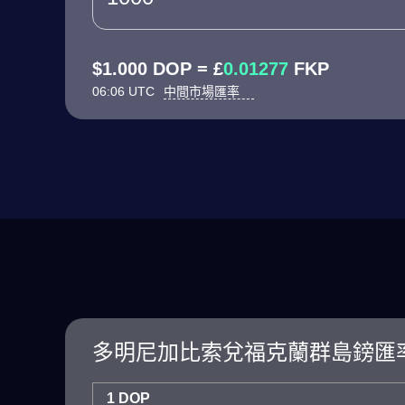
$1.000 DOP = £
0.01277
FKP
06:06 UTC
中間市場匯率
多明尼加比索兌福克蘭群島鎊匯
1 DOP