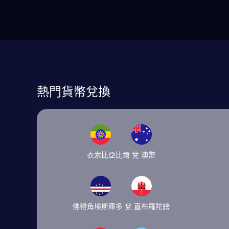
熱門貨幣兌換
衣索比亞比爾 兌 澳幣
佛得角埃斯庫多 兌 直布羅陀鎊