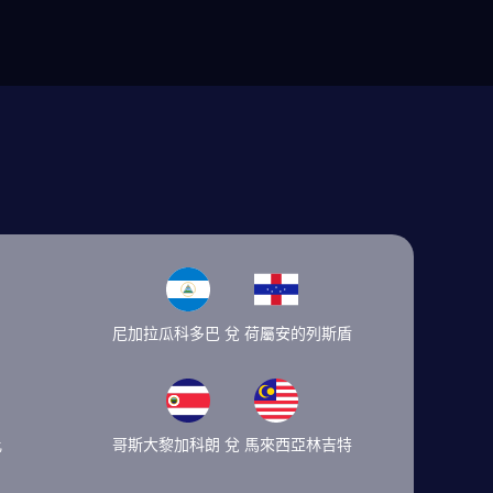
尼加拉瓜科多巴 兌 荷屬安的列斯盾
比
哥斯大黎加科朗 兌 馬來西亞林吉特