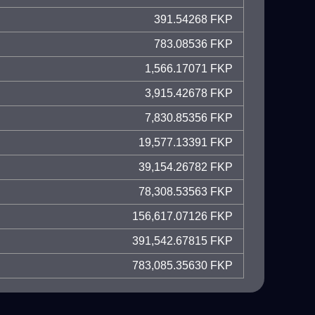
391.54268 FKP
783.08536 FKP
1,566.17071 FKP
3,915.42678 FKP
7,830.85356 FKP
19,577.13391 FKP
39,154.26782 FKP
78,308.53563 FKP
156,617.07126 FKP
391,542.67815 FKP
783,085.35630 FKP