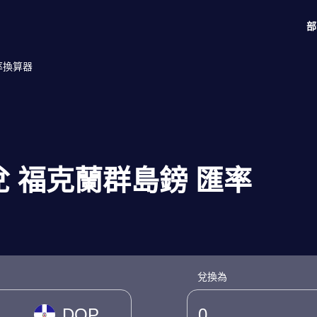
部
匯率換算器
 兌 福克蘭群島鎊 匯率
兌換為
DOP