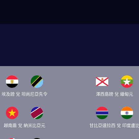
埃及鎊 兌 坦尚尼亞先令
澤西島鎊 兌 緬甸元
越南盾 兌 納米比亞元
甘比亞達拉西 兌 印度盧