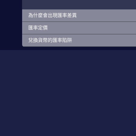
為什麼會出現匯率差異
匯率定價
兌換貨幣的匯率陷阱