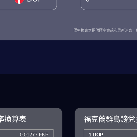
匯率換算器提供匯率資訊和最新消息，
率換算表
福克蘭群島鎊兌
0.01277 FKP
1 DOP