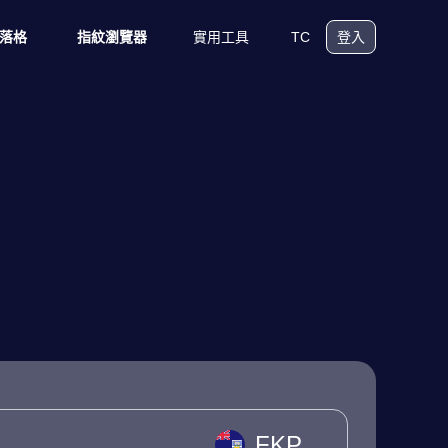
實用工具
TC
落格
指紋瀏覽器
登入
FKP