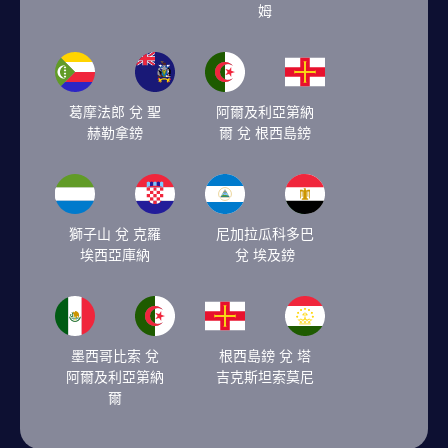
姆
葛摩法郎 兌 聖
阿爾及利亞第納
赫勒拿鎊
爾 兌 根西島鎊
獅子山 兌 克羅
尼加拉瓜科多巴
埃西亞庫納
兌 埃及鎊
墨西哥比索 兌
根西島鎊 兌 塔
阿爾及利亞第納
吉克斯坦索莫尼
爾