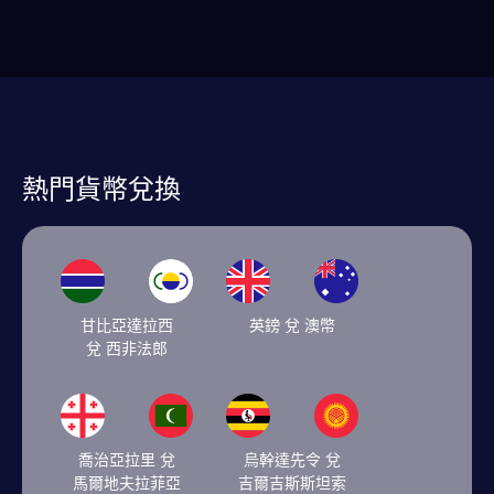
熱門貨幣兌換
甘比亞達拉西
英鎊 兌 澳幣
兌 西非法郎
喬治亞拉里 兌
烏幹達先令 兌
馬爾地夫拉菲亞
吉爾吉斯斯坦索