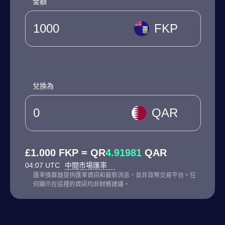
金額
FKP
兌換為
QAR
£1.000 FKP = QR
4.91981
QAR
04:07 UTC
中間市場匯率
匯率換算器提供匯率資訊和最新消息，並非貨幣交易平台。任
何顯示在這裡的資訊均非財務建議。