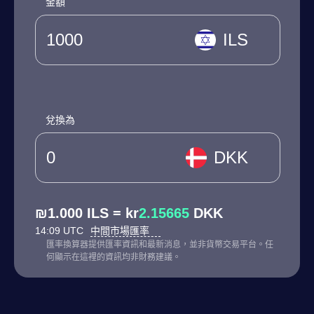
金額
ILS
兌換為
DKK
₪1.000 ILS = kr
2.15665
DKK
14:09 UTC
中間市場匯率
匯率換算器提供匯率資訊和最新消息，並非貨幣交易平台。任
何顯示在這裡的資訊均非財務建議。