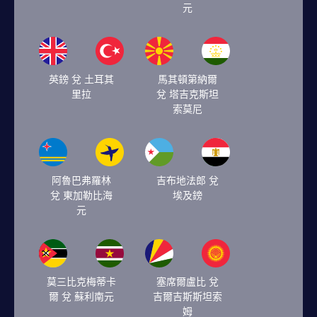
元
英鎊 兌 土耳其
馬其頓第納爾
里拉
兌 塔吉克斯坦
索莫尼
阿魯巴弗羅林
吉布地法郎 兌
兌 東加勒比海
埃及鎊
元
莫三比克梅蒂卡
塞席爾盧比 兌
爾 兌 蘇利南元
吉爾吉斯斯坦索
姆