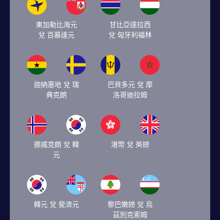
東加勒比海元
甘比亞達拉西
兌 百慕達元
兌 匈牙利福林
迦納塞地 兌 瑞
巴貝多元 兌 摩
典克朗
洛哥迪拉姆
挪威克朗 兌 韓
港幣 兌 英鎊
元
韓元 兌 斐濟元
黎巴嫩鎊 兌 烏
茲別克索姆