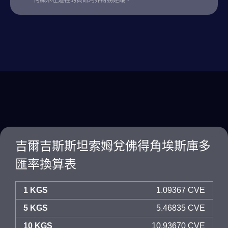
何顯示在這裡的資訊均非財務建議。
吉爾吉斯斯坦索姆兌佛得角埃斯庫多
匯率換算表
1 KGS
1.09367 CVE
5 KGS
5.46835 CVE
10 KGS
10.93670 CVE