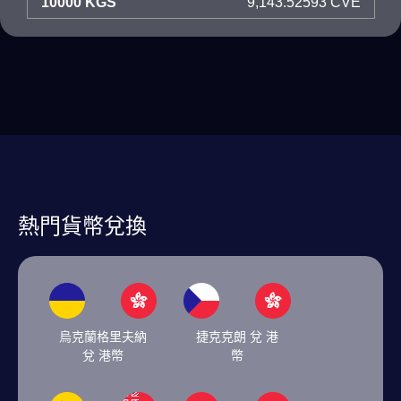
10000 KGS
9,143.52593 CVE
熱門貨幣兌換
烏克蘭格里夫納
捷克克朗 兌 港
兌 港幣
幣