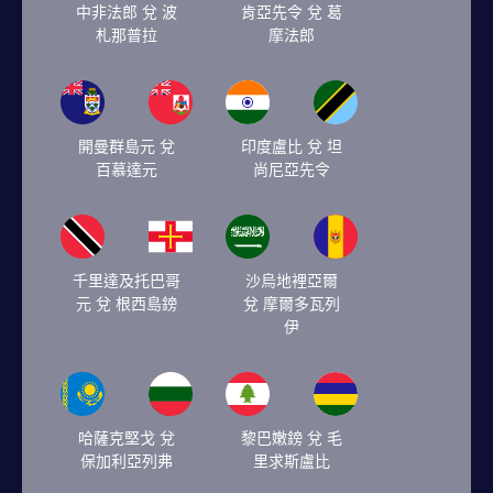
中非法郎 兌 波
肯亞先令 兌 葛
札那普拉
摩法郎
開曼群島元 兌
印度盧比 兌 坦
百慕達元
尚尼亞先令
千里達及托巴哥
沙烏地裡亞爾
元 兌 根西島鎊
兌 摩爾多瓦列
伊
哈薩克堅戈 兌
黎巴嫩鎊 兌 毛
保加利亞列弗
里求斯盧比