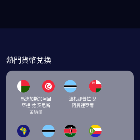
熱門貨幣兌換
馬達加斯加阿里
波札那普拉 兌
亞裡 兌 突尼斯
阿曼裡亞爾
第納爾