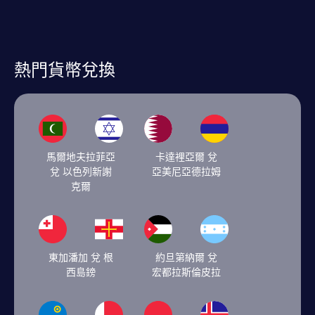
熱門貨幣兌換
馬爾地夫拉菲亞
卡達裡亞爾 兌
兌 以色列新謝
亞美尼亞德拉姆
克爾
東加潘加 兌 根
約旦第納爾 兌
西島鎊
宏都拉斯倫皮拉