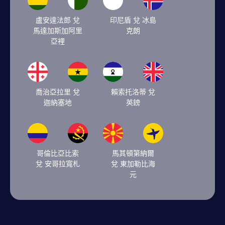
盧安達法郎 兌
印尼盾 兌 冰島
馬達加斯加阿里
克朗
亞裡
喬治亞拉里 兌
賴索托洛蒂 兌
迦納塞地
英鎊
哥倫比亞比索
馬其頓第納爾
兌 安哥拉寬札
兌 東加勒比海
元