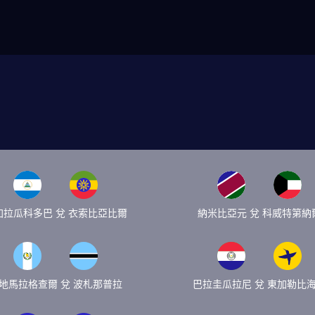
加拉瓜科多巴 兌 衣索比亞比爾
納米比亞元 兌 科威特第納
地馬拉格查爾 兌 波札那普拉
巴拉圭瓜拉尼 兌 東加勒比