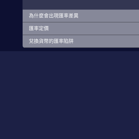
為什麼會出現匯率差異
匯率定價
兌換貨幣的匯率陷阱