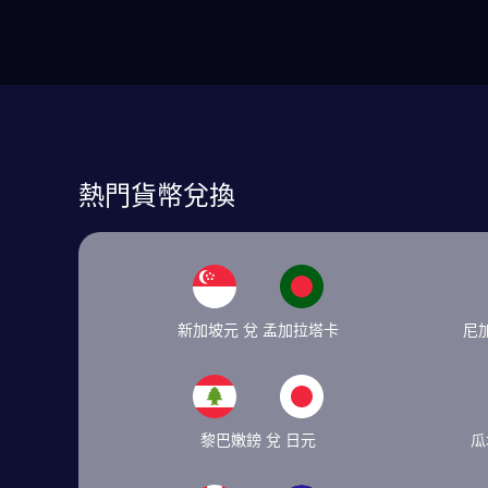
熱門貨幣兌換
新加坡元 兌 孟加拉塔卡
尼
黎巴嫩鎊 兌 日元
瓜