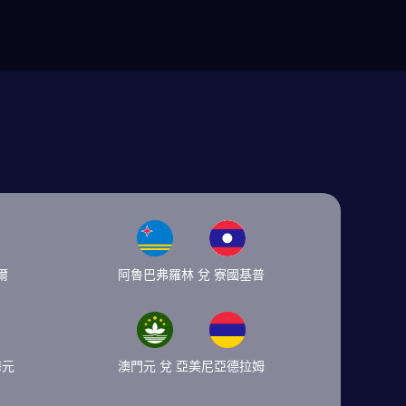
爾
阿魯巴弗羅林 兌 寮國基普
海元
澳門元 兌 亞美尼亞德拉姆