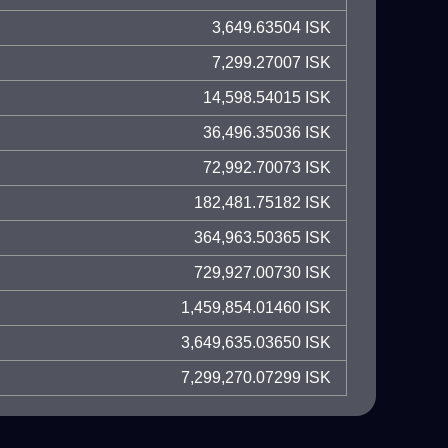
3,649.63504 ISK
7,299.27007 ISK
14,598.54015 ISK
36,496.35036 ISK
72,992.70073 ISK
182,481.75182 ISK
364,963.50365 ISK
729,927.00730 ISK
1,459,854.01460 ISK
3,649,635.03650 ISK
7,299,270.07299 ISK