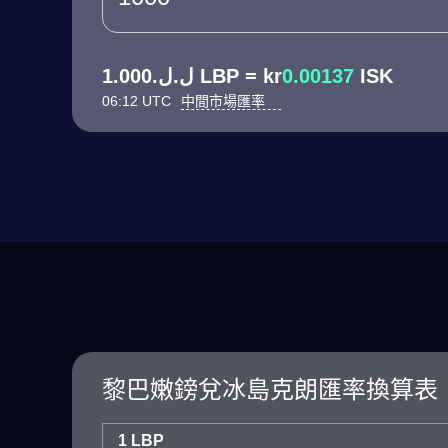
ل.ل.1.000 LBP = kr
0.00137
ISK
06:12 UTC
中間市場匯率
黎巴嫩鎊兌冰島克朗匯率換算表
1 LBP