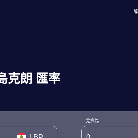
部
冰島克朗 匯率
兌換為
LBP