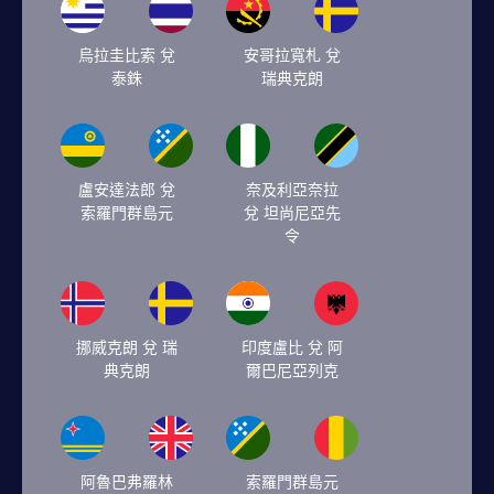
烏拉圭比索 兌
安哥拉寬札 兌
泰銖
瑞典克朗
盧安達法郎 兌
奈及利亞奈拉
索羅門群島元
兌 坦尚尼亞先
令
挪威克朗 兌 瑞
印度盧比 兌 阿
典克朗
爾巴尼亞列克
阿魯巴弗羅林
索羅門群島元