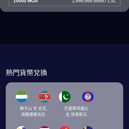
10000 MGA
2,666,666.66667 LSL
熱門貨幣兌換
獅子山 兌 史瓦
巴基斯坦盧比
濟蘭裡蘭吉尼
兌 貝里斯元