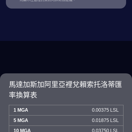
何顯示在這裡的資訊均非財務建議。
馬達加斯加阿里亞裡兌賴索托洛蒂匯
率換算表
1 MGA
0.00375 LSL
5 MGA
0.01875 LSL
10 MGA
0.03750 LSL