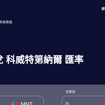
部
匯率換算器
 兌 科威特第納爾 匯率
兌換為
MNT