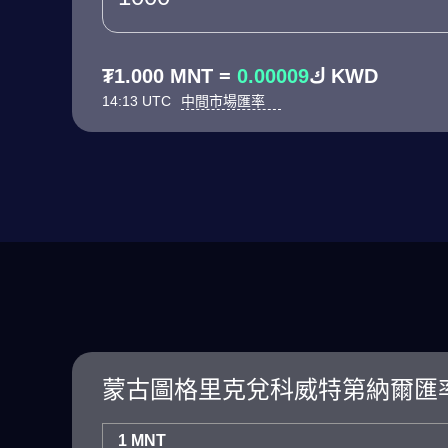
0.00009
₮1.000 MNT = ك
KWD
14:13 UTC
中間市場匯率
蒙古圖格里克兌科威特第納爾匯
1 MNT