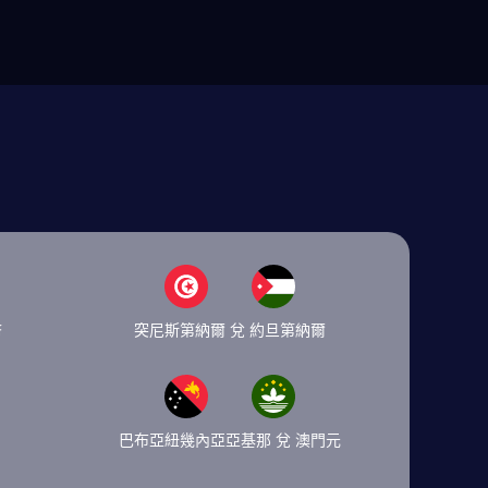
幣
突尼斯第納爾 兌 約旦第納爾
巴布亞紐幾內亞亞基那 兌 澳門元