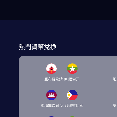
熱門貨幣兌換
直布羅陀鎊 兌 緬甸元
坦
柬埔寨瑞爾 兌 菲律賓比索
安