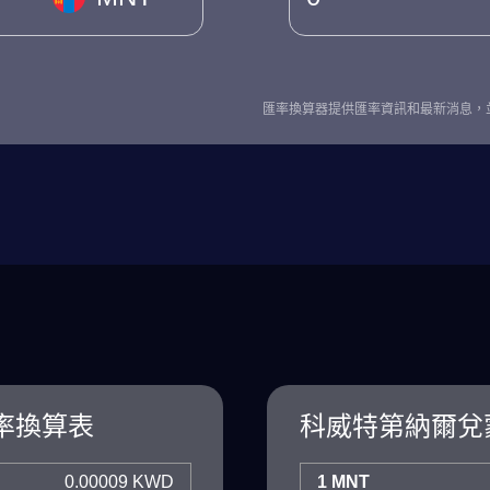
匯率換算器提供匯率資訊和最新消息，
率換算表
科威特第納爾兌
0.00009 KWD
1 MNT