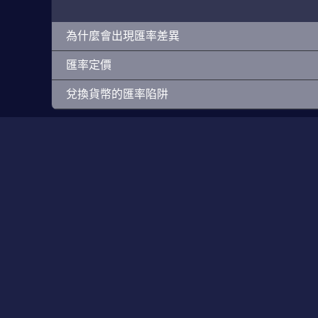
為什麼會出現匯率差異
匯率定價
兌換貨幣的匯率陷阱