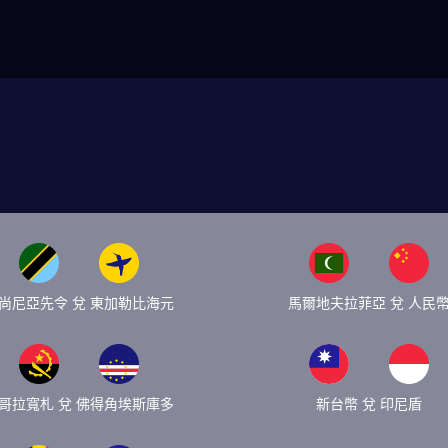
尚尼亞先令 兌 東加勒比海元
馬爾地夫拉菲亞 兌 人民
哥拉寬札 兌 佛得角埃斯庫多
新台幣 兌 印尼盾