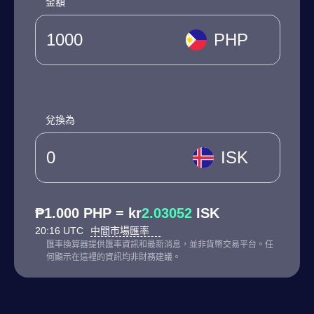
金額
PHP
兌換為
ISK
₱1.000 PHP = kr
2.03052
ISK
20:16 UTC
中間市場匯率
匯率換算器提供匯率資訊和最新消息，並非貨幣交易平台。任
何顯示在這裡的資訊均非財務建議。