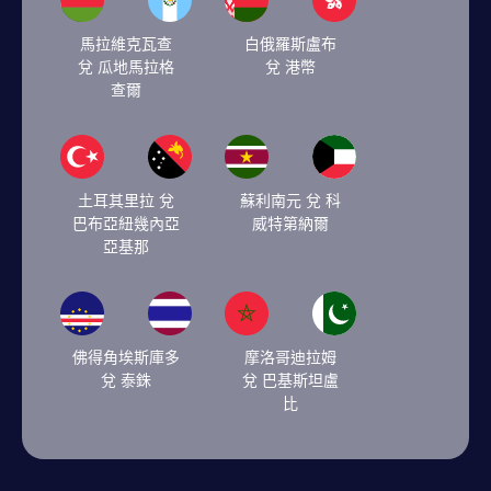
馬拉維克瓦查
白俄羅斯盧布
兌 瓜地馬拉格
兌 港幣
查爾
土耳其里拉 兌
蘇利南元 兌 科
巴布亞紐幾內亞
威特第納爾
亞基那
佛得角埃斯庫多
摩洛哥迪拉姆
兌 泰銖
兌 巴基斯坦盧
比