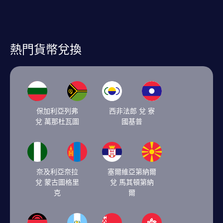
熱門貨幣兌換
保加利亞列弗
西非法郎 兌 寮
兌 萬那杜瓦圖
國基普
奈及利亞奈拉
塞爾維亞第納爾
兌 蒙古圖格里
兌 馬其頓第納
克
爾