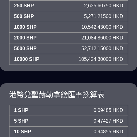
250 SHP
2,635.60750 HKD
500 SHP
5,271.21500 HKD
1000 SHP
10,542.43000 HKD
2000 SHP
21,084.86000 HKD
5000 SHP
52,712.15000 HKD
10000 SHP
105,424.30000 HKD
港幣兌聖赫勒拿鎊匯率換算表
1 SHP
0.09485 HKD
5 SHP
0.47427 HKD
10 SHP
0.94855 HKD