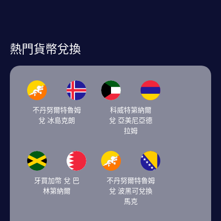
熱門貨幣兌換
不丹努爾特魯姆
科威特第納爾
兌 冰島克朗
兌 亞美尼亞德
拉姆
牙買加幣 兌 巴
不丹努爾特魯姆
林第納爾
兌 波黑可兌換
馬克