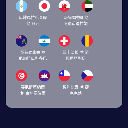
瓜地馬拉格查爾
直布羅陀鎊 兌
兌 日元
阿聯酋迪拉姆
聖赫勒拿鎊 兌
瑞士法郎 兌 羅
尼加拉瓜科多巴
馬尼亞列伊
突尼斯第納爾
智利比索 兌 捷
兌 柬埔寨瑞爾
克克朗