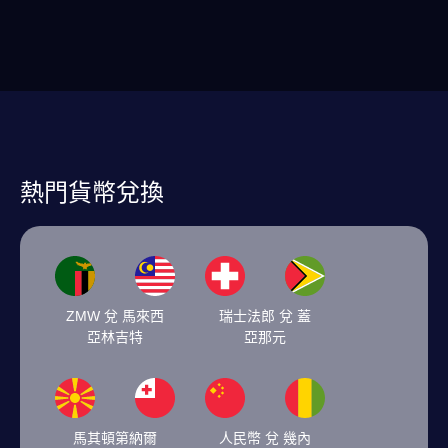
熱門貨幣兌換
ZMW 兌 馬來西
瑞士法郎 兌 蓋
亞林吉特
亞那元
馬其頓第納爾
人民幣 兌 幾內