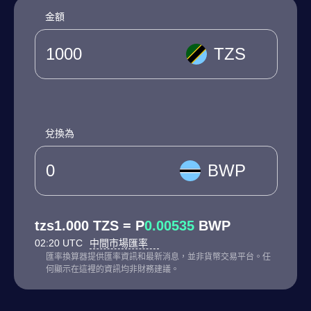
金額
TZS
兌換為
BWP
tzs1.000 TZS = P
0.00535
BWP
02:20 UTC
中間市場匯率
匯率換算器提供匯率資訊和最新消息，並非貨幣交易平台。任
何顯示在這裡的資訊均非財務建議。