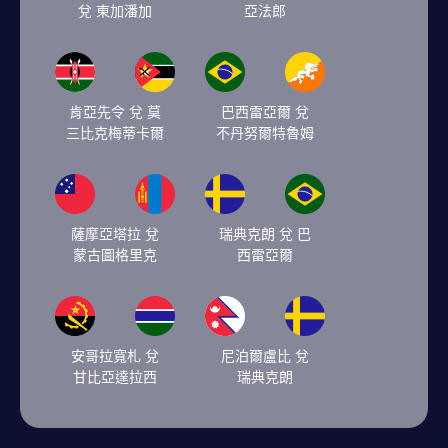
兌 東加潘加
亞法郎
肯亞先令 兌 莫
巴西雷亞爾 兌
三比克梅蒂卡爾
不丹努爾特魯姆
薩摩亞塔拉 兌
瑞典克朗 兌 巴
蒙古圖格里克
西雷亞爾
安哥拉寬札 兌
尼泊爾盧比 兌
甘比亞達拉西
瑞典克朗