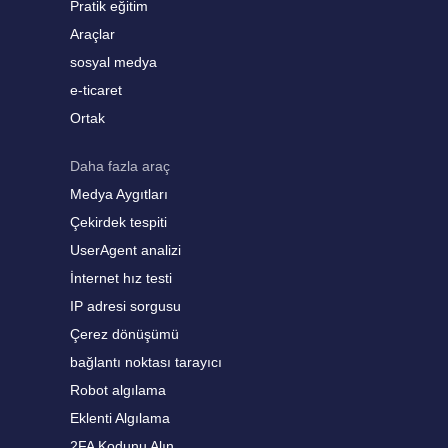
Pratik eğitim
Araçlar
sosyal medya
e-ticaret
Ortak
Daha fazla araç
Medya Aygıtları
Çekirdek tespiti
UserAgent analizi
İnternet hız testi
IP adresi sorgusu
Çerez dönüşümü
bağlantı noktası tarayıcı
Robot algılama
Eklenti Algılama
2FA Kodunu Alın