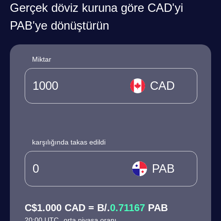
Gerçek döviz kuruna göre CAD'yi
PAB'ye dönüştürün
Miktar
CAD
karşılığında takas edildi
PAB
C$1.000 CAD = B/.
0.71167
PAB
20:00 UTC
orta piyasa oranı