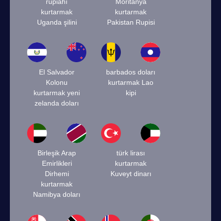
rupiahı
Moritanya
kurtarmak
kurtarmak
Uganda şilini
Pakistan Rupisi
El Salvador
barbados doları
Kolonu
kurtarmak Lao
kurtarmak yeni
kipi
zelanda doları
Birleşik Arap
türk lirası
Emirlikleri
kurtarmak
Dirhemi
Kuveyt dinarı
kurtarmak
Namibya doları