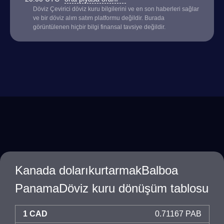
Döviz Çevirici döviz kuru bilgilerini ve en son haberleri sağlar
ve bir döviz alım satım platformu değildir. Burada
görüntülenen hiçbir bilgi finansal tavsiye değildir.
Kanada dolarıkurtarmakBalboa
PanamaDöviz kuru dönüşüm tablosu
1 CAD
0.71167 PAB