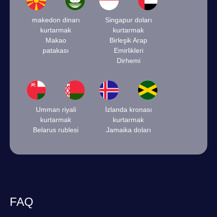
makedon dinarı
Singapur doları
kurtarmak
kurtarmak
Makao
Birleşik Arap
patakası
Emirlikleri
Dirhemi
Umman riyali
İzlanda kronası
kurtarmak
kurtarmak
Belarus rublesi
Jamaika doları
FAQ