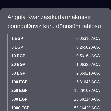
Angola Kvanzasıkurtarmakmısır
pounduDöviz kuru dönüşüm tablosu
1 EGP
0.05316 AOA
5 EGP
0.26582 AOA
10 EGP
0.53164 AOA
20 EGP
1.06329 AOA
50 EGP
2.65821 AOA
100 EGP
5.31643 AOA
250 EGP
13.29107 AOA
500 EGP
26.58214 AOA
1000 EGP
53.16429 AOA