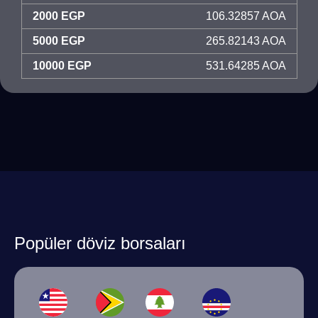
2000 EGP
106.32857 AOA
5000 EGP
265.82143 AOA
10000 EGP
531.64285 AOA
Popüler döviz borsaları