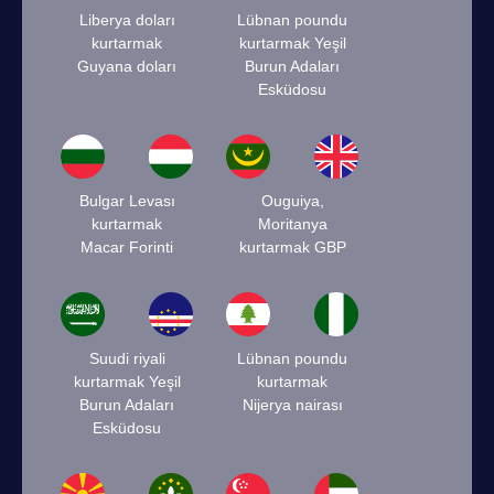
Liberya doları
Lübnan poundu
kurtarmak
kurtarmak Yeşil
Guyana doları
Burun Adaları
Esküdosu
Bulgar Levası
Ouguiya,
kurtarmak
Moritanya
Macar Forinti
kurtarmak GBP
Suudi riyali
Lübnan poundu
kurtarmak Yeşil
kurtarmak
Burun Adaları
Nijerya nairası
Esküdosu