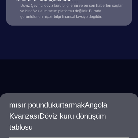
Döviz Çevirici döviz kuru bilgilerini ve en son haberleri sağlar
ve bir döviz alım satım platformu değildir. Burada
görüntülenen hiçbir bilgi finansal tavsiye değildir.
mısır poundukurtarmakAngola
KvanzasıDöviz kuru dönüşüm
tablosu