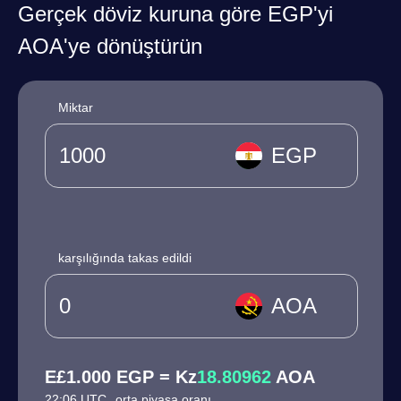
Gerçek döviz kuruna göre EGP'yi
AOA'ye dönüştürün
Miktar
EGP
karşılığında takas edildi
AOA
E£1.000 EGP = Kz
18.80962
AOA
22:06 UTC
orta piyasa oranı