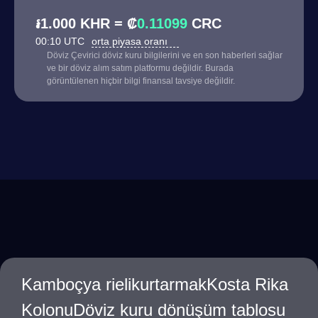
៛1.000 KHR = ₡
0.11099
CRC
00:10 UTC
orta piyasa oranı
Döviz Çevirici döviz kuru bilgilerini ve en son haberleri sağlar
ve bir döviz alım satım platformu değildir. Burada
görüntülenen hiçbir bilgi finansal tavsiye değildir.
Kamboçya rielikurtarmakKosta Rika
KolonuDöviz kuru dönüşüm tablosu