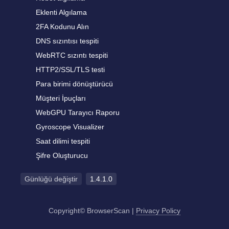
Eklenti Algılama
2FA Kodunu Alın
DNS sızıntısı tespiti
WebRTC sızıntı tespiti
HTTP2/SSL/TLS testi
Para birimi dönüştürücü
Müşteri İpuçları
WebGPU Tarayıcı Raporu
Gyroscope Visualizer
Saat dilimi tespiti
Şifre Oluşturucu
Günlüğü değiştir
1.4.1.0
Copyright© BrowserScan
|
Privacy Policy