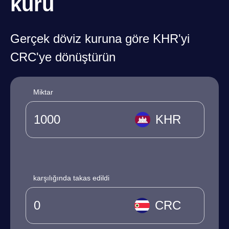
kuru
Gerçek döviz kuruna göre KHR'yi
CRC'ye dönüştürün
Miktar
KHR
karşılığında takas edildi
CRC