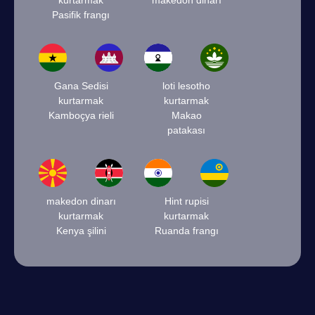
kurtarmak
makedon dinarı
Pasifik frangı
Gana Sedisi
loti lesotho
kurtarmak
kurtarmak
Kamboçya rieli
Makao
patakası
makedon dinarı
Hint rupisi
kurtarmak
kurtarmak
Kenya şilini
Ruanda frangı