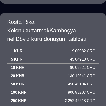
Kosta Rika
KolonukurtarmakKamboçya
rieliDöviz kuru dönüşüm tablosu
1 KHR
9.00982 CRC
5 KHR
45.04910 CRC
10 KHR
90.09821 CRC
20 KHR
180.19641 CRC
50 KHR
450.49104 CRC
100 KHR
900.98207 CRC
250 KHR
2,252.45518 CRC