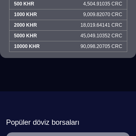
500 KHR
4,504.91035 CRC
1000 KHR
9,009.82070 CRC
2000 KHR
18,019.64141 CRC
5000 KHR
45,049.10352 CRC
10000 KHR
90,098.20705 CRC
Popüler döviz borsaları