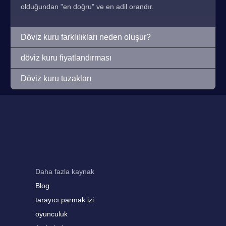
olduğundan "en doğru" ve en adil orandır.
Döviz kuru farklılıkları neden oluşur?
döviz kuru fiyatlandırması
Döviz kuru tuzakları
Daha fazla kaynak
Blog
tarayıcı parmak izi
oyunculuk