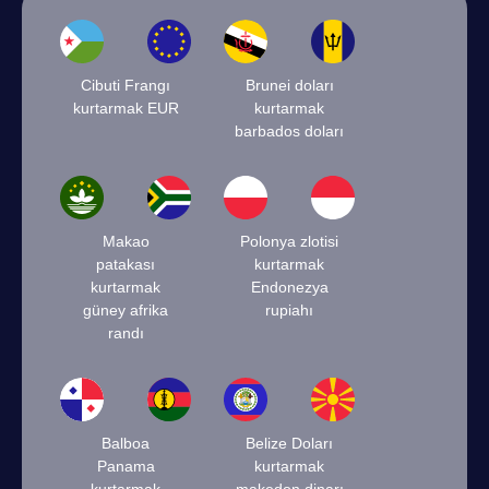
Cibuti Frangı
Brunei doları
kurtarmak EUR
kurtarmak
barbados doları
Makao
Polonya zlotisi
patakası
kurtarmak
kurtarmak
Endonezya
güney afrika
rupiahı
randı
Balboa
Belize Doları
Panama
kurtarmak