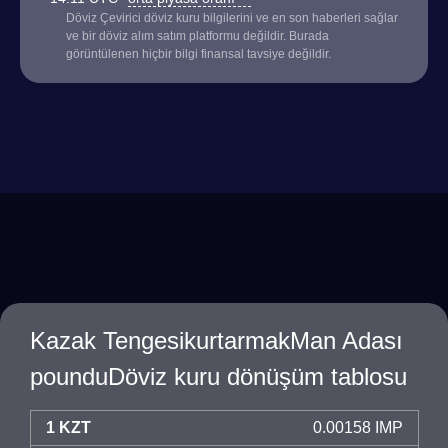
Döviz Çevirici döviz kuru bilgilerini ve en son haberleri sağlar
ve bir döviz alım satım platformu değildir. Burada
görüntülenen hiçbir bilgi finansal tavsiye değildir.
Kazak TengesikurtarmakMan Adası
pounduDöviz kuru dönüşüm tablosu
1 KZT
0.00158 IMP