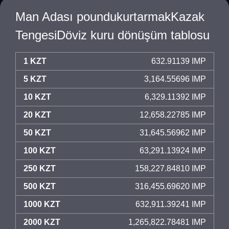
Man Adası poundukurtarmakKazak
TengesiDöviz kuru dönüşüm tablosu
1 KZT
632.91139 IMP
5 KZT
3,164.55696 IMP
10 KZT
6,329.11392 IMP
20 KZT
12,658.22785 IMP
50 KZT
31,645.56962 IMP
100 KZT
63,291.13924 IMP
250 KZT
158,227.84810 IMP
500 KZT
316,455.69620 IMP
1000 KZT
632,911.39241 IMP
2000 KZT
1,265,822.78481 IMP