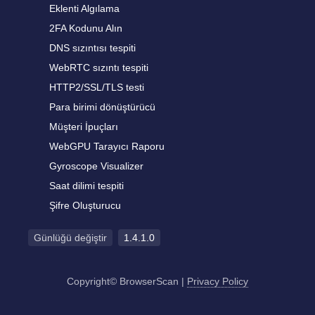
Eklenti Algılama
2FA Kodunu Alın
DNS sızıntısı tespiti
WebRTC sızıntı tespiti
HTTP2/SSL/TLS testi
Para birimi dönüştürücü
Müşteri İpuçları
WebGPU Tarayıcı Raporu
Gyroscope Visualizer
Saat dilimi tespiti
Şifre Oluşturucu
Günlüğü değiştir
1.4.1.0
Copyright© BrowserScan
|
Privacy Policy