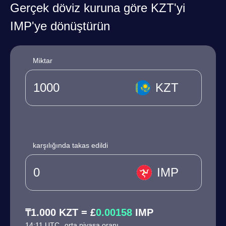
Gerçek döviz kuruna göre KZT'yi
IMP'ye dönüştürün
Miktar
KZT
karşılığında takas edildi
IMP
₸1.000 KZT = £
0.00158
IMP
14:11 UTC
orta piyasa oranı