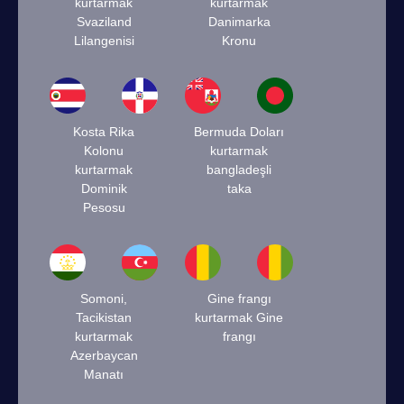
kurtarmak
kurtarmak
Svaziland
Danimarka
Lilangenisi
Kronu
Kosta Rika
Bermuda Doları
Kolonu
kurtarmak
kurtarmak
bangladeşli
Dominik
taka
Pesosu
Somoni,
Gine frangı
Tacikistan
kurtarmak Gine
kurtarmak
frangı
Azerbaycan
Manatı