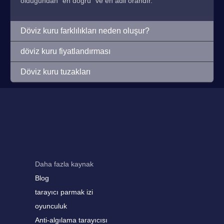
olduğundan "en doğru" ve en adil orandır.
Döviz kuru farklılıkları neden oluşur?
döviz kuru fiyatlandırması
Döviz kuru tuzakları
Daha fazla kaynak
Blog
tarayıcı parmak izi
oyunculuk
Anti-algılama tarayıcısı