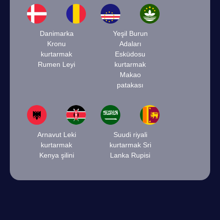
Danimarka
Yeşil Burun
Kronu
Adaları
kurtarmak
Esküdosu
Rumen Leyi
kurtarmak
Makao
patakası
Arnavut Leki
Suudi riyali
kurtarmak
kurtarmak Sri
Kenya şilini
Lanka Rupisi