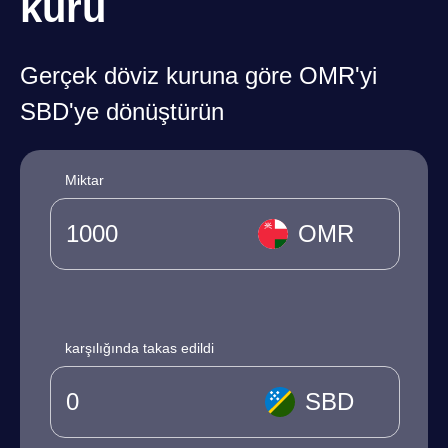
kuru
Gerçek döviz kuruna göre OMR'yi
SBD'ye dönüştürün
Miktar
OMR
karşılığında takas edildi
SBD