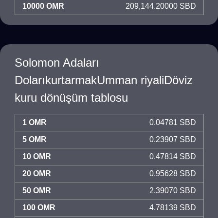
10000 OMR
209,144.20000 SBD
Solomon Adaları
DolarıkurtarmakUmman riyaliDöviz
kuru dönüşüm tablosu
1 OMR
0.04781 SBD
5 OMR
0.23907 SBD
10 OMR
0.47814 SBD
20 OMR
0.95628 SBD
50 OMR
2.39070 SBD
100 OMR
4.78139 SBD