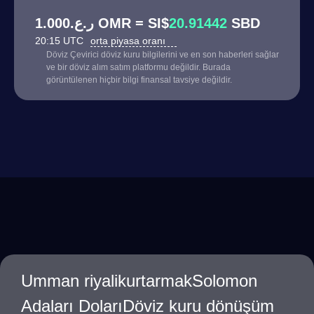
ر.ع.1.000 OMR = SI$
20.91442
SBD
20:15 UTC
orta piyasa oranı
Döviz Çevirici döviz kuru bilgilerini ve en son haberleri sağlar
ve bir döviz alım satım platformu değildir. Burada
görüntülenen hiçbir bilgi finansal tavsiye değildir.
Umman riyalikurtarmakSolomon
Adaları DolarıDöviz kuru dönüşüm