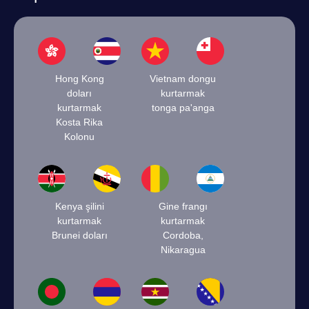
Hong Kong
Vietnam dongu
doları
kurtarmak
kurtarmak
tonga pa'anga
Kosta Rika
Kolonu
Kenya şilini
Gine frangı
kurtarmak
kurtarmak
Brunei doları
Cordoba,
Nikaragua