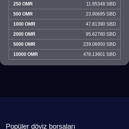
250 OMR
11.95348 SBD
500 OMR
23.90695 SBD
1000 OMR
47.81390 SBD
2000 OMR
95.62780 SBD
5000 OMR
239.06950 SBD
10000 OMR
478.13901 SBD
Popüler döviz borsaları