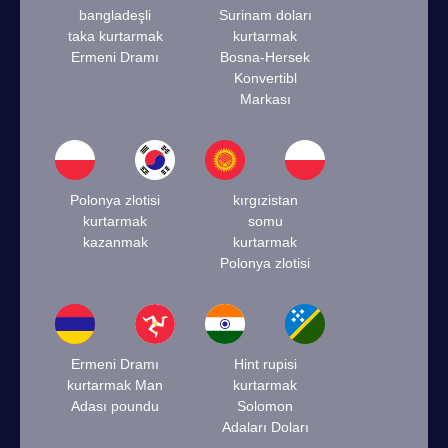
bangladeşli
Surinam doları
taka kurtarmak
kurtarmak
Ermeni Dramı
Bosna-Hersek
Konvertibl
Markası
Polonya zlotisi
kırgızistan
kurtarmak
somu
kazanmak
kurtarmak
Polonya zlotisi
Ermeni Dramı
Hint rupisi
kurtarmak Man
kurtarmak
Adası poundu
Solomon
Adaları Doları