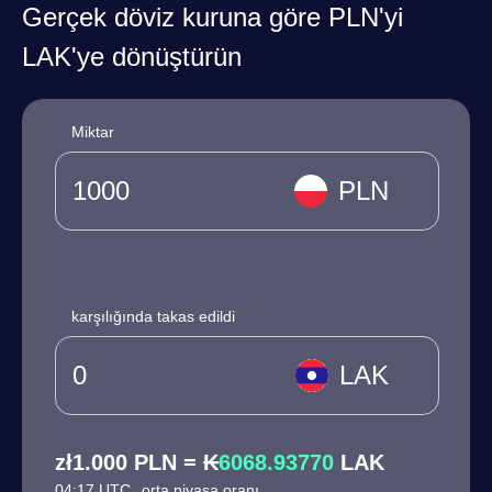
Gerçek döviz kuruna göre PLN'yi
LAK'ye dönüştürün
Miktar
PLN
karşılığında takas edildi
LAK
zł1.000 PLN = ₭
6068.93770
LAK
04:17 UTC
orta piyasa oranı