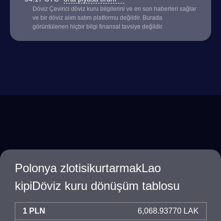
Döviz Çevirici döviz kuru bilgilerini ve en son haberleri sağlar
ve bir döviz alım satım platformu değildir. Burada
görüntülenen hiçbir bilgi finansal tavsiye değildir.
Polonya zlotisikurtarmakLao
kipiDöviz kuru dönüşüm tablosu
1 PLN
6,068.93770 LAK