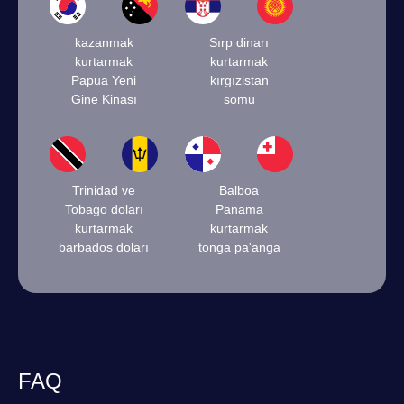
kazanmak
Sırp dinarı
kurtarmak
kurtarmak
Papua Yeni
kırgızistan
Gine Kinası
somu
Trinidad ve
Balboa
Tobago doları
Panama
kurtarmak
kurtarmak
barbados doları
tonga pa'anga
FAQ