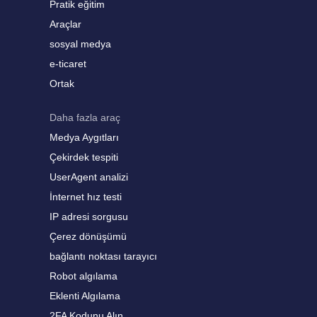
Pratik eğitim
Araçlar
sosyal medya
e-ticaret
Ortak
Daha fazla araç
Medya Aygıtları
Çekirdek tespiti
UserAgent analizi
İnternet hız testi
IP adresi sorgusu
Çerez dönüşümü
bağlantı noktası tarayıcı
Robot algılama
Eklenti Algılama
2FA Kodunu Alın