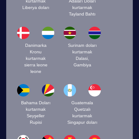
kurtarmak
Adaları Doları
Liberya doları
kurtarmak
Tayland Bahtı
Danimarka
Surinam doları
Kronu
kurtarmak
kurtarmak
Dalasi,
sierra leone
Gambiya
leone
Bahama Doları
Guatemala
kurtarmak
Quetzalı
Seyşeller
kurtarmak
Rupisi
Singapur doları