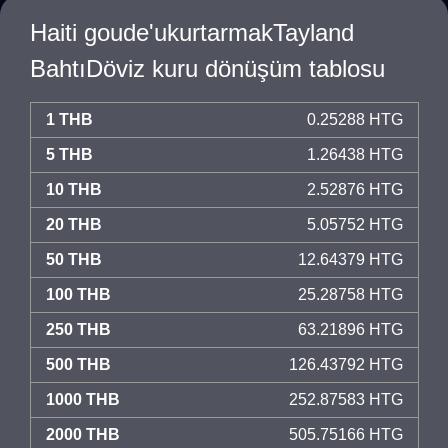
Haiti goude'ukurtarmakTayland
BahtıDöviz kuru dönüşüm tablosu
1 THB
0.25288 HTG
5 THB
1.26438 HTG
10 THB
2.52876 HTG
20 THB
5.05752 HTG
50 THB
12.64379 HTG
100 THB
25.28758 HTG
250 THB
63.21896 HTG
500 THB
126.43792 HTG
1000 THB
252.87583 HTG
2000 THB
505.75166 HTG