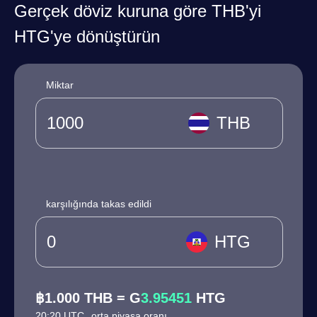
Gerçek döviz kuruna göre THB'yi
HTG'ye dönüştürün
Miktar
THB
karşılığında takas edildi
HTG
฿1.000 THB = G
3.95451
HTG
20:20 UTC
orta piyasa oranı