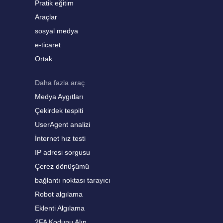
Pratik eğitim
Araçlar
sosyal medya
e-ticaret
Ortak
Daha fazla araç
Medya Aygıtları
Çekirdek tespiti
UserAgent analizi
İnternet hız testi
IP adresi sorgusu
Çerez dönüşümü
bağlantı noktası tarayıcı
Robot algılama
Eklenti Algılama
2FA Kodunu Alın