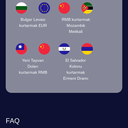
Bulgar Levası
RMB kurtarmak
kurtarmak EUR
Mozambik
Metikali
Yeni Tayvan
El Salvador
Doları
Kolonu
kurtarmak RMB
kurtarmak
Ermeni Dramı
FAQ