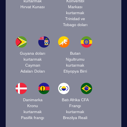
kurtarmak
Konvertibl
Hırvat Kunası
Markası
kurtarmak
Trinidad ve
Tobago doları
Guyana doları
Butan
kurtarmak
Ngultrumu
Cayman
kurtarmak
Adaları Doları
Etiyopya Birri
Danimarka
Batı Afrika CFA
Kronu
Frangı
kurtarmak
kurtarmak
Pasifik frangı
Brezilya Reali