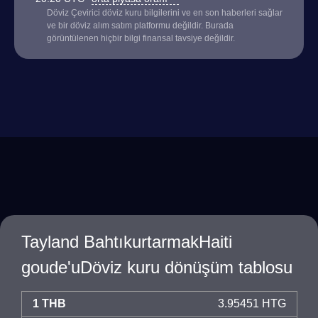
Döviz Çevirici döviz kuru bilgilerini ve en son haberleri sağlar
ve bir döviz alım satım platformu değildir. Burada
görüntülenen hiçbir bilgi finansal tavsiye değildir.
Tayland BahtıkurtarmakHaiti
goude'uDöviz kuru dönüşüm tablosu
1 THB
3.95451 HTG