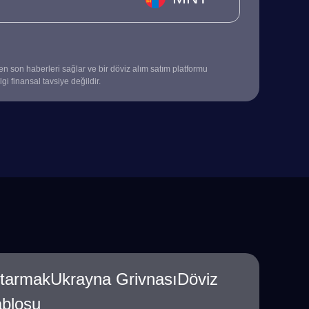
 en son haberleri sağlar ve bir döviz alım satım platformu
gi finansal tavsiye değildir.
rtarmakUkrayna GrivnasıDöviz
ablosu