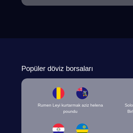
Popüler döviz borsaları
Rumen Leyi kurtarmak aziz helena
Solo
poundu
Bir