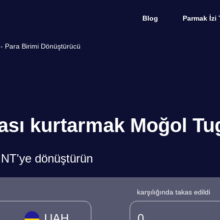
Blog
Parmak İzi 
- Para Birimi Dönüştürücü
ası kurtarmak Moğol Tug
MNT'ye dönüştürün
karşılığında takas edildi
UAH