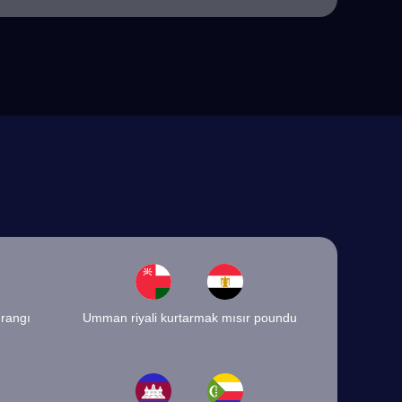
Frangı
Umman riyali kurtarmak mısır poundu