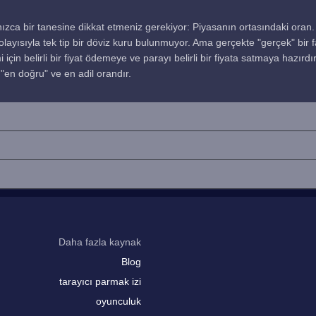
ızca bir tanesine dikkat etmeniz gerekiyor: Piyasanın ortasındaki oran.
 dolayısıyla tek tip bir döviz kuru bulunmuyor. Ama gerçekte "gerçek" bir 
 için belirli bir fiyat ödemeye ve parayı belirli bir fiyata satmaya hazırdı
"en doğru" ve en adil orandır.
Daha fazla kaynak
Blog
tarayıcı parmak izi
oyunculuk