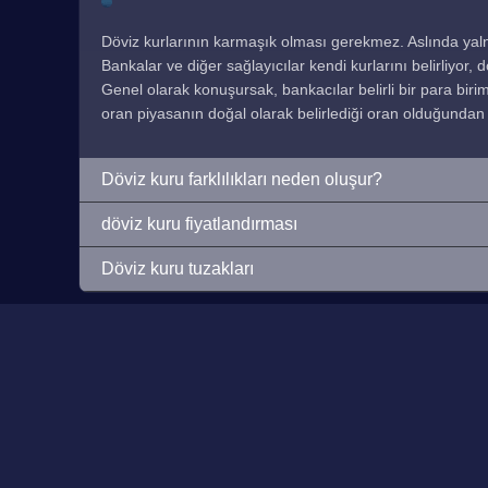
Döviz kurlarının karmaşık olması gerekmez. Aslında yaln
Bankalar ve diğer sağlayıcılar kendi kurlarını belirliyor,
Genel olarak konuşursak, bankacılar belirli bir para birimi
oran piyasanın doğal olarak belirlediği oran olduğundan 
Döviz kuru farklılıkları neden oluşur?
döviz kuru fiyatlandırması
Döviz kuru tuzakları