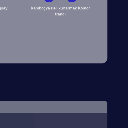
guay
Kamboçya rieli kurtarmak Komor
frangı