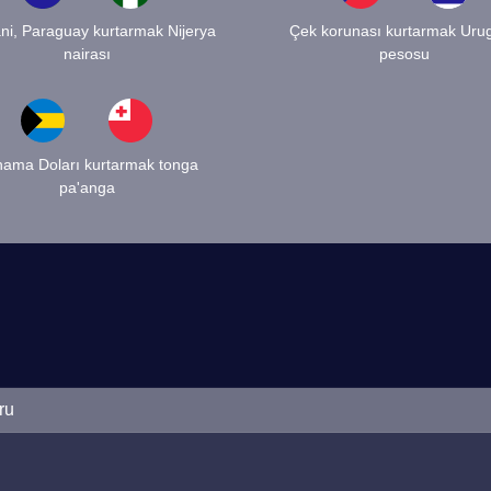
ni, Paraguay kurtarmak Nijerya
Çek korunası kurtarmak Uru
nairası
pesosu
ama Doları kurtarmak tonga
pa'anga
ru