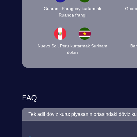
Guarani, Paraguay kurtarmak
Guara
Ruanda frangı
Nuevo Sol, Peru kurtarmak Surinam
Bah
doları
FAQ
Tek adil döviz kuru: piyasanın ortasındaki döviz ku