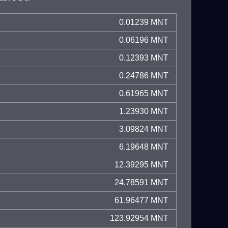
0.01239 MNT
0.06196 MNT
0.12393 MNT
0.24786 MNT
0.61965 MNT
1.23930 MNT
3.09824 MNT
6.19648 MNT
12.39295 MNT
24.78591 MNT
61.96477 MNT
123.92954 MNT