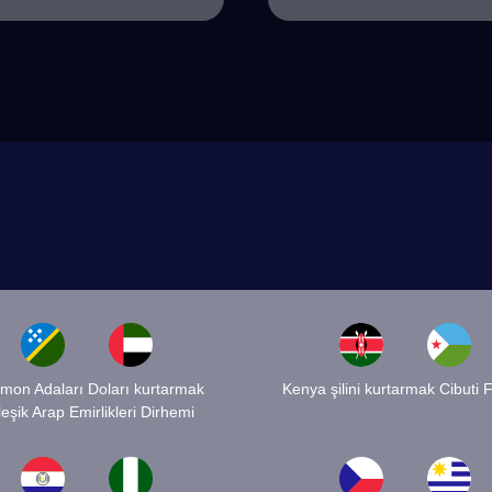
mon Adaları Doları kurtarmak
Kenya şilini kurtarmak Cibuti 
leşik Arap Emirlikleri Dirhemi