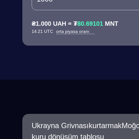
₴1.000 UAH = ₮
80.69101
MNT
14:21 UTC
orta piyasa oranı
Ukrayna GrivnasıkurtarmakMoğol
kuru dönüşüm tablosu