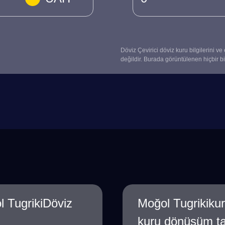
Döviz Çevirici döviz kuru bilgilerini ve
değildir. Burada görüntülenen hiçbir bil
 TugrikiDöviz
Moğol Tugrikiku
kuru dönüşüm t