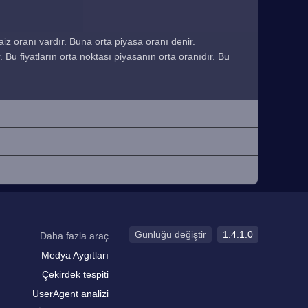
faiz oranı vardır. Buna orta piyasa oranı denir.
r. Bu fiyatların orta noktası piyasanın orta oranıdır. Bu
Günlüğü değiştir
1.4.1.0
Daha fazla araç
Medya Aygıtları
Çekirdek tespiti
UserAgent analizi