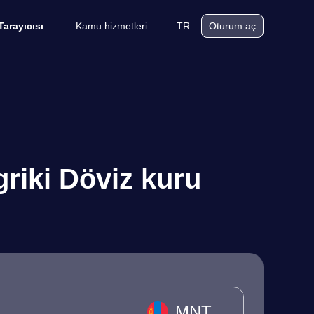
Kamu hizmetleri
TR
Tarayıcısı
Oturum aç
riki Döviz kuru
MNT